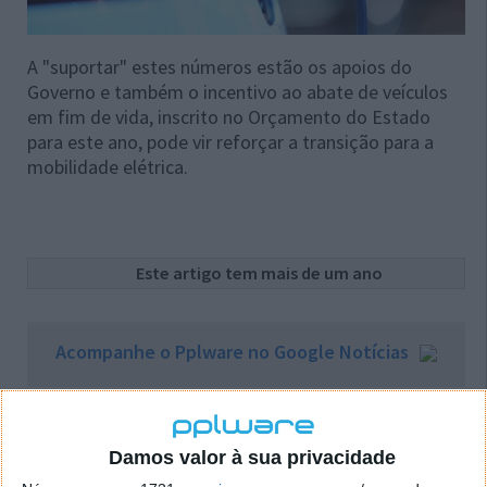
A "suportar" estes números estão os apoios do
Governo e também o incentivo ao abate de veículos
em fim de vida, inscrito no Orçamento do Estado
para este ano, pode vir reforçar a transição para a
mobilidade elétrica.
Este artigo tem mais de um ano
Acompanhe o Pplware no Google Notícias
Proponha uma correção, faça uma sugestão
Damos valor à sua privacidade
Autor:
Pedro Pinto