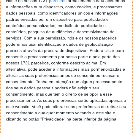
Nós e os nossos 1731
parceiros
armazenamos e/ou acedemos
a informações num dispositivo, como cookies, e processamos
dados pessoais, como identificadores únicos e informações
padrão enviadas por um dispositivo para publicidade e
Tags:
carros elétricos
Janeiro
conteúdos personalizados, medição de publicidade e
conteúdos, pesquisa de audiências e desenvolvimento de
serviços.
Com a sua permissão, nós e os nossos parceiros
PRÓXIMO ARTIGO
poderemos usar identificação e dados de geolocalização
IA conquistou Bill Gates! Agora considera-a tão
precisos através da procura de dispositivos. Poderá clicar para
consentir o processamento por nossa parte e pela parte dos
importante como o PC ou a Internet
nossos 1731 parceiros, conforme descrito acima. Em
alternativa, pode aceder a informações mais pormenorizadas e
alterar as suas preferências antes de consentir ou recusar o
ARTIGO ANTERIOR
consentimento.
Tenha em atenção que algum processamento
Zeekr 001: Primeiro carro elétrico de produção em
dos seus dados pessoais poderá não exigir o seu
série a exceder 1.000 km de distância
consentimento, mas que tem o direito de se opor a esse
processamento. As suas preferências serão aplicadas apenas a
este website. Você pode alterar suas preferências ou retirar seu
consentimento a qualquer momento voltando a este site e
clicando no botão "Privacidade" na parte inferior da página.