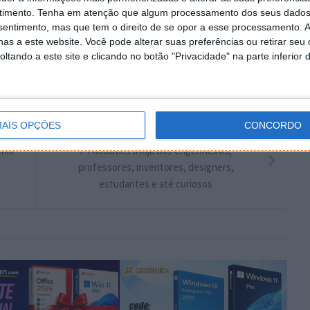
timento.
Tenha em atenção que algum processamento dos seus dados
plware no Google Notícias
nsentimento, mas que tem o direito de se opor a esse processamento. A
as a este website. Você pode alterar suas preferências ou retirar seu
tando a este site e clicando no botão "Privacidade" na parte inferior 
Autor:
Marisa Pinto
AIS OPÇÕES
CONCORDO
PRÓXIMO ARTIGO
tema
PTRobotics a loja dos engenheiros,
professores, inventores, designers,
estudantes e até curiosos