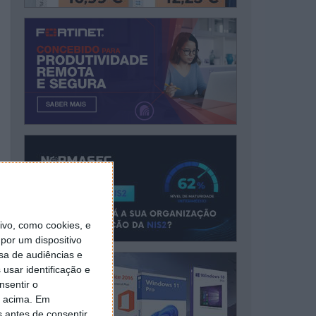
vo, como cookies, e
por um dispositivo
sa de audiências e
usar identificação e
nsentir o
o acima. Em
s antes de consentir