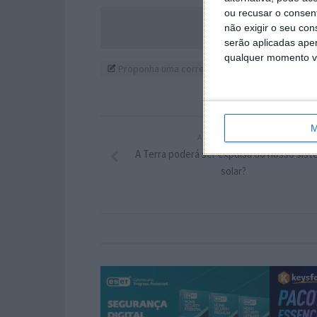
ou recusar o consen
Acompanhe o P
não exigir o seu co
serão aplicadas apen
qualquer momento vol
Proponha uma correção, faça uma sugestão
M
ARTIGO ANTERIOR
A Terra poderá ser expulsa do nosso sis
solar?