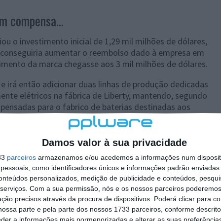
m compensa...
 o investimento inicial de 1,29 mil milhões de dólares,
e conseguiria aumentar o reembolso dado à empresa em
timento da marca chegasse aos 3 mil milhões de dólares.
e irá então adicionar duas linhas de produção dedicadas
mente elétricos na fábrica de Liberty, mantendo, segundo
e pensadas para o fabrico de baterias destinadas aos
Damos valor à sua privacidade
33
parceiros
armazenamos e/ou acedemos a informações num dispositi
 artigo tem mais de um ano
essoais, como identificadores únicos e informações padrão enviadas 
conteúdos personalizados, medição de publicidade e conteúdos, pesqui
serviços.
Com a sua permissão, nós e os nossos parceiros poderemos 
ção precisos através da procura de dispositivos. Poderá clicar para co
ossa parte e pela parte dos nossos 1733 parceiros, conforme descrit
s
,
toyota
eder a informações mais pormenorizadas e alterar as suas preferência