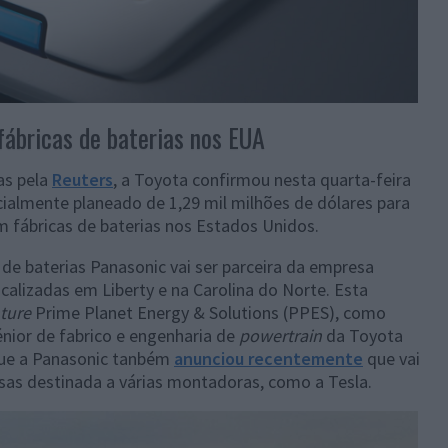
fábricas de baterias nos EUA
as pela
Reuters
, a Toyota confirmou nesta quarta-feira
cialmente planeado de 1,29 mil milhões de dólares para
m fábricas de baterias nos Estados Unidos.
 de baterias Panasonic vai ser parceira da empresa
alizadas em Liberty e na Carolina do Norte. Esta
nture
Prime Planet Energy & Solutions (PPES), como
énior de fabrico e engenharia de
powertrain
da Toyota
ue a Panasonic tanbém
anunciou recentemente
que vai
nsas destinada a várias montadoras, como a Tesla.