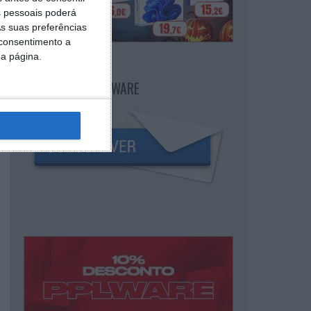
 pessoais poderá
s suas preferências
 consentimento a
da página.
NEWSLETTER PPLWARE