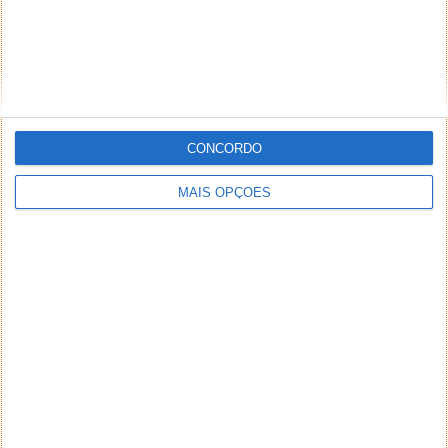
terceiros. Textos de caráter promocional ou
inseridos no sistema sem a devida identificação do
seu autor (nome completo e endereço válido de
email) também poderão ser excluídos.
CONCORDO
PUB
MAIS OPÇÕES