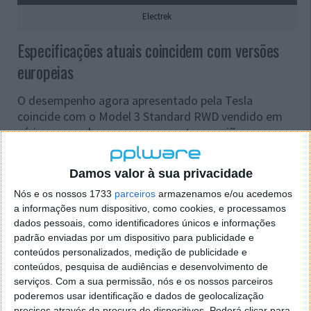
Electrek
Especificações atuais coincidem com versões
europeias
O desempenho agora apresentado pela Tesla
coincide com o Model 3 Standard RWD vendido em
vários mercados europeus e noutras regiões que
também recebem unidades produzidas em Xangai.
Isso sugere que os primeiros números divulgados no
Damos valor à sua privacidade
Canadá
poderão nunca ter correspondido às
capacidades reais do automóvel
.
Nós e os nossos 1733
parceiros
armazenamos e/ou acedemos
a informações num dispositivo, como cookies, e processamos
Esta versão utiliza um motor traseiro diferente
dados pessoais, como identificadores únicos e informações
padrão enviadas por um dispositivo para publicidade e
daquele que equipava os anteriores Model 3
conteúdos personalizados, medição de publicidade e
fabricados em Fremont. O novo conjunto mecânico,
conteúdos, pesquisa de audiências e desenvolvimento de
identificado como 3D7,
oferece uma potência
serviços.
Com a sua permissão, nós e os nossos parceiros
máxima de 194 kW e 340 Nm de binário
.
poderemos usar identificação e dados de geolocalização
precisos através da procura de dispositivos. Poderá clicar para