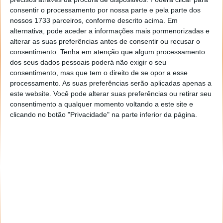
Já o motor utilizado anteriormente, conhecido como
consentir o processamento por nossa parte e pela parte dos
3D6, atingia 220 kW e 440 Nm. Na prática,
existe uma
nossos 1733 parceiros, conforme descrito acima. Em
redução tanto na potência como no binário
alternativa, pode aceder a informações mais pormenorizadas e
disponível
.
alterar as suas preferências antes de consentir ou recusar o
consentimento.
Tenha em atenção que algum processamento
Outro dos fatores que ajuda a explicar a perda de
dos seus dados pessoais poderá não exigir o seu
desempenho está relacionado com a bateria utilizada
consentimento, mas que tem o direito de se opor a esse
neste Model 3. A Tesla optou por uma bateria LFP,
processamento. As suas preferências serão aplicadas apenas a
baseada em fosfato de ferro-lítio,
uma solução mais
este website. Você pode alterar suas preferências ou retirar seu
económica e com maior durabilidade
.
consentimento a qualquer momento voltando a este site e
clicando no botão "Privacidade" na parte inferior da página.
Apesar dessas vantagens, este tipo de bateria
apresenta limitações ao nível da entrega de potência
instantânea quando comparada com baterias NMC,
utilizadas em variantes mais rápidas e mais caras
.
Leia também: