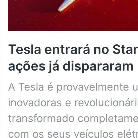
Tesla entrará no Sta
ações já dispararam
A Tesla é provavelmente
inovadoras e revolucionár
transformado completame
com os seus veículos elét