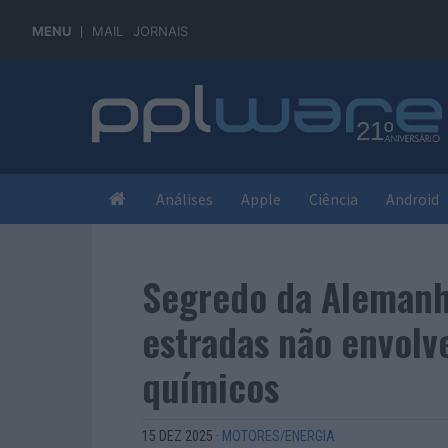
MENU
MAIL
JORNAIS
Análises
Apple
Ciência
Android
Segredo da Alemanha
estradas não envolv
químicos
15 DEZ 2025
·
MOTORES/ENERGIA