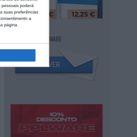
 pessoais poderá
s suas preferências
 consentimento a
da página.
NEWSLETTER PPLWARE