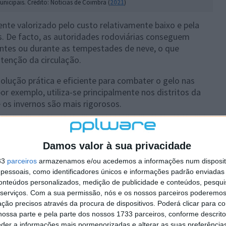
nicipais. Crédito: Notícias de Coimbra (
2021
)
nte valorizado pelo custo relativamente baixo e pela
s. De facto, as autoridades rodoviárias conseguem
antes ou durante as tempestades de neve, o que
utenção da circulação.
solução prática e eficiente para combater o gelo nas
or exemplo, utiliza-se principalmente nos distritos da
e os invernos são mais rigorosos.
Damos valor à sua privacidade
33
parceiros
armazenamos e/ou acedemos a informações num dispositi
essoais, como identificadores únicos e informações padrão enviadas 
conteúdos personalizados, medição de publicidade e conteúdos, pesqui
serviços.
Com a sua permissão, nós e os nossos parceiros poderemos 
ção precisos através da procura de dispositivos. Poderá clicar para co
ossa parte e pela parte dos nossos 1733 parceiros, conforme descrit
eder a informações mais pormenorizadas e alterar as suas preferência