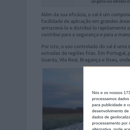
sal-gema nas estradas mu
Além da sua eficácia, o sal é um compone
facilidade de aplicação em grandes área
armazená-lo e distribuí-lo rapidamente 
contribui para a segurança e para a man
Por isto, o uso controlado do sal é uma 
estradas de regiões frias. Em Portugal, p
Guarda, Vila Real, Bragança e Viseu, ond
Nós e os nossos 17
processamos dados p
para publicidade e 
desenvolvimento de 
dados de geolocaliza
processamento por n
alternativa, pode ac