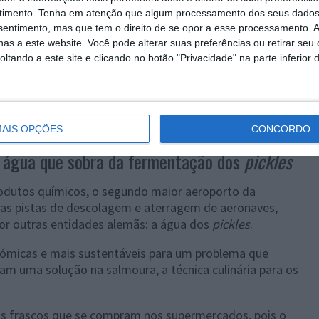
timento.
Tenha em atenção que algum processamento dos seus dados
nsentimento, mas que tem o direito de se opor a esse processamento. A
as a este website. Você pode alterar suas preferências ou retirar seu
tando a este site e clicando no botão "Privacidade" na parte inferior 
AIS OPÇÕES
CONCORDO
 água que sobra da fermentação dos
pickles
rodutos químicos, o segundo maior aeroporto da
as pistas de descolagem e aterragem de aeronaves,
por outras entidades alemãs: a água dos
pickles
.
nómicas e mais sustentáveis para um problema que
m uma solução na salmoura, a técnica culinária para os
os frascos que se compram nos supermercados, pois o