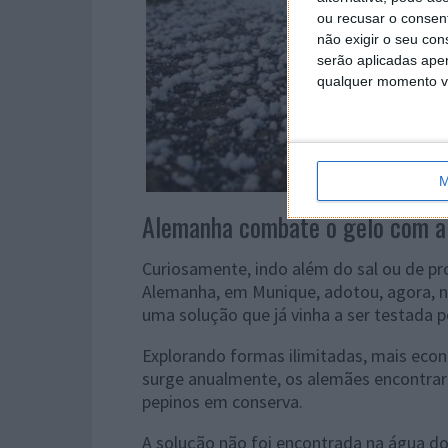
ou recusar o consen
não exigir o seu co
serão aplicadas apen
qualquer momento vol
M
Alemanha combate o gelo com a
Curiosamente, indo além do sal ou de p
Alemanha, em Munique, adotou, agora, n
uma solução que já vinha a ser testada 
Explorando formas ilimitadas, mais eco
surge anualmente, os alemães encontrara
pepinos em conserva.
A solução não foi encontrada na água d