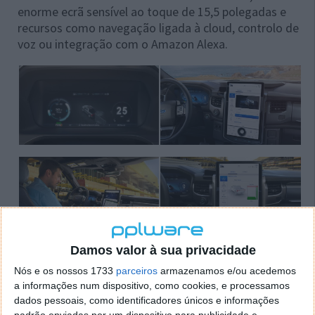
enorme ecrã sensível ao toque de 15,5 polegadas e
recursos como navegação ligada à cloud, controlo de
voz ou integração com o Amazon Alexa.
Damos valor à sua privacidade
Como anunciado, a nova pick-up zero emissões da
Nós e os nossos 1733
parceiros
armazenamos e/ou acedemos
Ford será recheada de tecnologia, graças a todos os
a informações num dispositivo, como cookies, e processamos
tipos de recursos inteligentes, serviços conectados,
dados pessoais, como identificadores únicos e informações
atualizações remotas (Ford Power-Ups), a aplicação