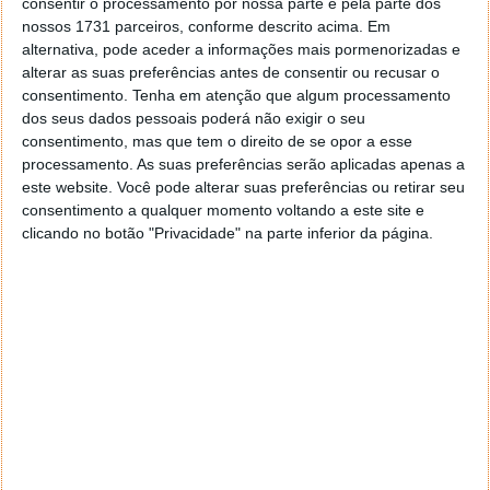
consentir o processamento por nossa parte e pela parte dos
modelos
: a habitabilidade dececionante do R5 ou a
nossos 1731 parceiros, conforme descrito acima. Em
autonomia relativamente reduzida do R4 foram, em
alternativa, pode aceder a informações mais pormenorizadas e
parte, atenuadas pela força emocional do design.
alterar as suas preferências antes de consentir ou recusar o
consentimento.
Tenha em atenção que algum processamento
Uma estratégia deliberada, agora encerrada
dos seus dados pessoais poderá não exigir o seu
consentimento, mas que tem o direito de se opor a esse
Conforme esclarecido por Belloni, a decisão de
processamento. As suas preferências serão aplicadas apenas a
resgatar estes três ícones foi tomada antes da
este website. Você pode alterar suas preferências ou retirar seu
invasão das marcas chinesas no mercado europeu, e
consentimento a qualquer momento voltando a este site e
clicando no botão "Privacidade" na parte inferior da página.
teria sido tomada de qualquer forma.
O objetivo é, desde o início,
posicionar
culturalmente a Renault junto dos consumidores
através dos seus modelos mais reconhecidos
.
Segundo o diretor global de marketing da Renault,
essa meta foi cumprida e o capítulo está encerrado.
Aliás, o
novo Clio
, com uma frente em total rutura
com a geração anterior e uma traseira igualmente
surpreendente, já antecipava esta mudança de