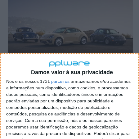
Damos valor à sua privacidade
O Volkswagen New Beetle foi lançado em 1998 como uma reinterpretação
moderna do icónico Carocha original. Apesar de ter conquistado um
Nós e os nossos 1731
parceiros
armazenamos e/ou acedemos
lugar no coração de muitos consumidores graças ao seu design
a informações num dispositivo, como cookies, e processamos
arredondado e apelativo, a sua popularidade nunca atingiu os níveis
dados pessoais, como identificadores únicos e informações
padrão enviadas por um dispositivo para publicidade e
esperados. Foi descontinuado em 2011, sendo substituído pelo chamado
conteúdos personalizados, medição de publicidade e
Beetle, que também acabou por ser abandonado em 2019.
conteúdos, pesquisa de audiências e desenvolvimento de
serviços.
Com a sua permissão, nós e os nossos parceiros
Voltando ao caso da Renault, o design retro
poderemos usar identificação e dados de geolocalização
funcionou, também, como argumento de venda para
precisos através da procura de dispositivos. Poderá clicar para
compensar algumas limitações práticas dos