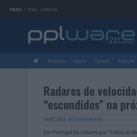
MENU
MAIL
JORNAIS
Análises
Apple
Ciência
Android
Radares de velocida
“escondidos” na pr
14 DEZ 2024
·
MOTORES/ENERGIA
Em Portugal há radares por “todos os la