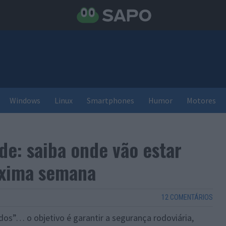
Windows
Linux
Smartphones
Humor
Motores
de: saiba onde vão estar
óxima semana
12 COMENTÁRIOS
dos”… o objetivo é garantir a segurança rodoviária,