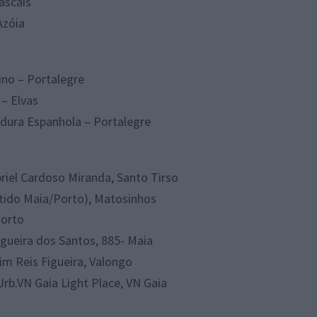
ascais
Azóia
ino – Portalegre
– Elvas
dura Espanhola – Portalegre
riel Cardoso Miranda, Santo Tirso
ntido Maia/Porto), Matosinhos
Porto
gueira dos Santos, 885- Maia
m Reis Figueira, Valongo
Urb.VN Gaia Light Place, VN Gaia