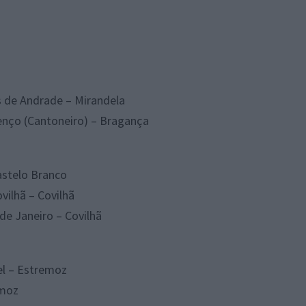
s de Andrade – Mirandela
enço (Cantoneiro) – Bragança
astelo Branco
vilhã – Covilhã
de Janeiro – Covilhã
bel – Estremoz
emoz