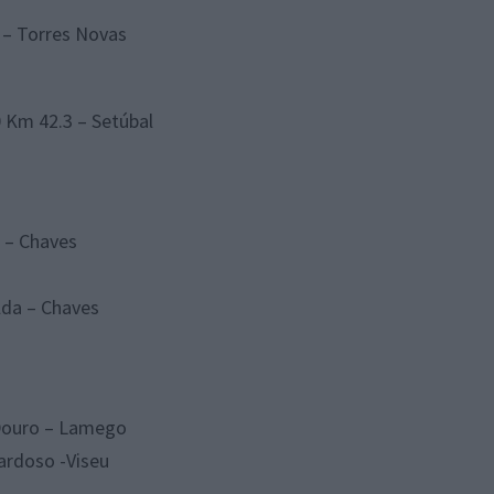
 – Torres Novas
 Km 42.3 – Setúbal
 – Chaves
lda – Chaves
 Douro – Lamego
ardoso -Viseu