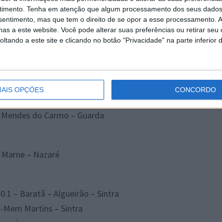
timento.
Tenha em atenção que algum processamento dos seus dados
nsentimento, mas que tem o direito de se opor a esse processamento. A
as a este website. Você pode alterar suas preferências ou retirar seu
tando a este site e clicando no botão "Privacidade" na parte inferior 
trela – Gouveia
AIS OPÇÕES
CONCORDO
 da Guarda- Guarda
r Mendes do Carmo – Guarda
r Marne – Nazaré
.1 – Baratã – Algueirão – Sintra
l-Mem Martins – Sintra