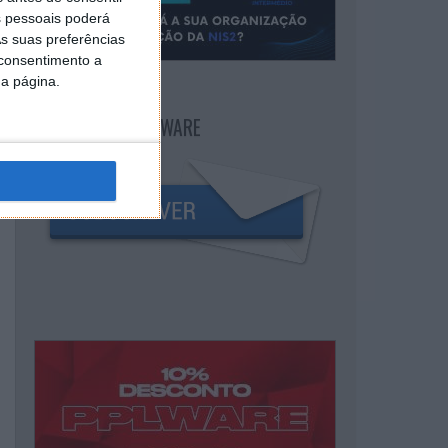
 pessoais poderá
s suas preferências
 consentimento a
da página.
NEWSLETTER PPLWARE