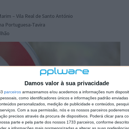
arim – Vila Real de Santo António
ha Portuguesa-Tavira
Olhão
Damos valor à sua privacidade
33
parceiros
armazenamos e/ou acedemos a informações num dispositi
essoais, como identificadores únicos e informações padrão enviadas 
conteúdos personalizados, medição de publicidade e conteúdos, pesqui
serviços.
Com a sua permissão, nós e os nossos parceiros poderemos 
ção precisos através da procura de dispositivos. Poderá clicar para co
ossa parte e pela parte dos nossos 1733 parceiros, conforme descrit
eder a informações mais pormenorizadas e alterar as suas preferência