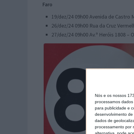
Faro
​19/dez/24 09h00 Avenida de Castro M
​26/dez/24 09h00 Rua da Cruz Vermel
​27/dez/24 09h00 Av.ª Heróis 1808 – 
Nós e os nossos 17
processamos dados p
para publicidade e 
desenvolvimento de 
dados de geolocaliza
processamento por n
alternativa, pode ac