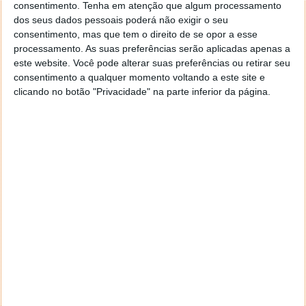
SETÚBAL
consentimento.
Tenha em atenção que algum processamento
dos seus dados pessoais poderá não exigir o seu
29/ago/24 15h00 Circular Externa - Montijo
consentimento, mas que tem o direito de se opor a esse
processamento. As suas preferências serão aplicadas apenas a
VIANA DO CASTELO
este website. Você pode alterar suas preferências ou retirar seu
consentimento a qualquer momento voltando a este site e
28/set/24 09h30 Avenida Paulo VI - Darque -
clicando no botão "Privacidade" na parte inferior da página.
Viana do Castelo
VISEU
26/ago/24 08H00 Av. Regimento Infantaria
14 - Viseu
30/ago/24 21h00 Av. Dom Egas Moniz -
Lamego
MADEIRA
27/ago/24 16h00 VR1, km 33.3 Santa
Catarina (Oeste/Este) - Concelho de Santa Cruz
30/ago/24 09h00 VE-2 Km 1 - Concelho de