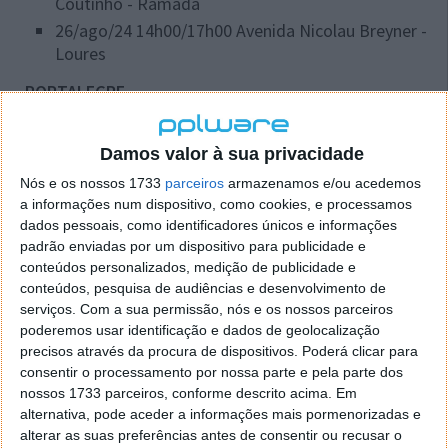
Coutinho - Ramada
26/ago/24 14h00/17h00 Avenida Nicolau Breyner -
Loures
PORTALEGRE
27/ago/24 17h00/19h00 N246 - Portalegre
Damos valor à sua privacidade
PORTO
Nós e os nossos 1733
parceiros
armazenamos e/ou acedemos
a informações num dispositivo, como cookies, e processamos
26/ago/24 08h00/16h00 Av.ª Paiva Couceiro, Sob
dados pessoais, como identificadores únicos e informações
Ponte S. João, Porto
padrão enviadas por um dispositivo para publicidade e
29/ago/24 08h00/15h00 VRI - Km 0,7 (Norte/Sul),
conteúdos personalizados, medição de publicidade e
Maia
conteúdos, pesquisa de audiências e desenvolvimento de
serviços.
Com a sua permissão, nós e os nossos parceiros
SANTARÉM
poderemos usar identificação e dados de geolocalização
precisos através da procura de dispositivos. Poderá clicar para
28/ago/24 08h00/12h00 Av. do Bom Amor -
consentir o processamento por nossa parte e pela parte dos
Torres Novas
nossos 1733 parceiros, conforme descrito acima. Em
28/ago/24 08h00/12h00 Av. Aljubarrota - Abrantes
alternativa, pode aceder a informações mais pormenorizadas e
alterar as suas preferências antes de consentir ou recusar o