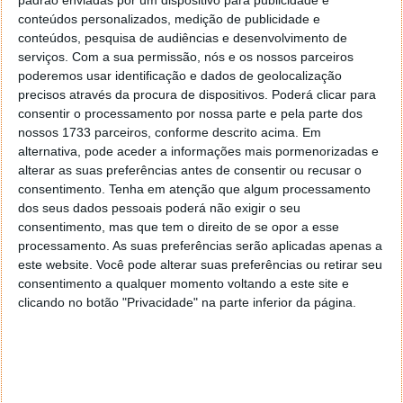
mês de outubro, representando um crescimento de
conteúdos personalizados, medição de publicidade e
50,0% em termos homólogos.
conteúdos, pesquisa de audiências e desenvolvimento de
serviços.
Com a sua permissão, nós e os nossos parceiros
Entre janeiro e outubro deste ano, foram exportados
poderemos usar identificação e dados de geolocalização
39,6% dos veículos montados – ou seja 65. Alemanha
precisos através da procura de dispositivos. Poderá clicar para
(50,8%) e Reino Unido (49,2%) são os únicos
consentir o processamento por nossa parte e pela parte dos
destinos destas exportações.
nossos 1733 parceiros, conforme descrito acima. Em
alternativa, pode aceder a informações mais pormenorizadas e
alterar as suas preferências antes de consentir ou recusar o
consentimento.
Tenha em atenção que algum processamento
dos seus dados pessoais poderá não exigir o seu
Este artigo tem mais de um ano
consentimento, mas que tem o direito de se opor a esse
processamento. As suas preferências serão aplicadas apenas a
este website. Você pode alterar suas preferências ou retirar seu
Acompanhe o Pplware no Google Notícias
consentimento a qualquer momento voltando a este site e
clicando no botão "Privacidade" na parte inferior da página.
Proponha uma correção, faça uma sugestão
Autor:
Pedro Pinto