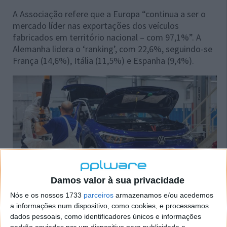
A Associação refere que a Europa “continua a ser o
mercado líder nas exportações dos veículos
fabricados em território nacional – com 97,1%”. A
Alemanha lidera o ‘ranking’, com 22,6%, seguindo-se
França (14,6%), Itália (11,5%) e Espanha (9,4%).
Damos valor à sua privacidade
Nós e os nossos 1733
parceiros
armazenamos e/ou acedemos
No que à montagem de veículos automóveis
a informações num dispositivo, como cookies, e processamos
pesados, a ACAP aponta que foram montados 21 no
dados pessoais, como identificadores únicos e informações
padrão enviadas por um dispositivo para publicidade e