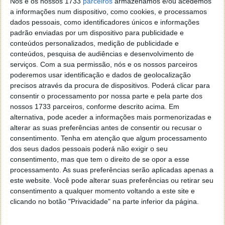
mil euros em Portugal.
Nós e os nossos 1733
parceiros
armazenamos e/ou acedemos
a informações num dispositivo, como cookies, e processamos
dados pessoais, como identificadores únicos e informações
padrão enviadas por um dispositivo para publicidade e
conteúdos personalizados, medição de publicidade e
conteúdos, pesquisa de audiências e desenvolvimento de
serviços.
Com a sua permissão, nós e os nossos parceiros
poderemos usar identificação e dados de geolocalização
precisos através da procura de dispositivos. Poderá clicar para
consentir o processamento por nossa parte e pela parte dos
nossos 1733 parceiros, conforme descrito acima. Em
alternativa, pode aceder a informações mais pormenorizadas e
alterar as suas preferências antes de consentir ou recusar o
consentimento.
Tenha em atenção que algum processamento
VW e-up
dos seus dados pessoais poderá não exigir o seu
consentimento, mas que tem o direito de se opor a esse
processamento. As suas preferências serão aplicadas apenas a
este website. Você pode alterar suas preferências ou retirar seu
consentimento a qualquer momento voltando a este site e
clicando no botão "Privacidade" na parte inferior da página.
Este artigo tem mais de um ano