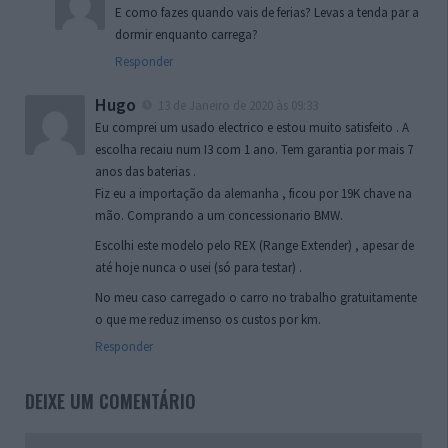
E como fazes quando vais de ferias? Levas a tenda par a
dormir enquanto carrega?
Responder
Hugo
13 de Janeiro de 2020 às 09:33
Eu comprei um usado electrico e estou muito satisfeito . A
escolha recaiu num I3 com 1 ano. Tem garantia por mais 7
anos das baterias .
Fiz eu a importação da alemanha , ficou por 19K chave na
mão. Comprando a um concessionario BMW.
Escolhi este modelo pelo REX (Range Extender) , apesar de
até hoje nunca o usei (só para testar) .
No meu caso carregado o carro no trabalho gratuitamente
o que me reduz imenso os custos por km.
Responder
DEIXE UM COMENTÁRIO