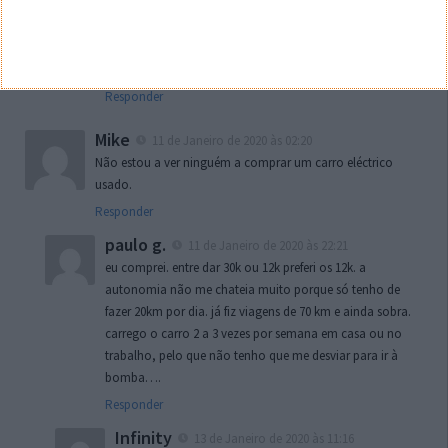
Tavares (Peugeot) para ficar mais bem informado sobre o
assunto.
Pode também ver Negócios da Semana de 09.01.2020, Os
Impostos do Ambiente.
Responder
Mike
11 de Janeiro de 2020 às 02:20
Não estou a ver ninguém a comprar um carro eléctrico
usado.
Responder
paulo g.
11 de Janeiro de 2020 às 22:21
eu comprei. entre dar 30k ou 12k preferi os 12k. a
autonomia não me chateia muito porque só tenho de
fazer 20km por dia. já fiz viagens de 70 km e ainda sobra.
carrego o carro 2 a 3 vezes por semana em casa ou no
trabalho, pelo que não tenho que me desviar para ir à
bomba….
Responder
Infinity
13 de Janeiro de 2020 às 11:16