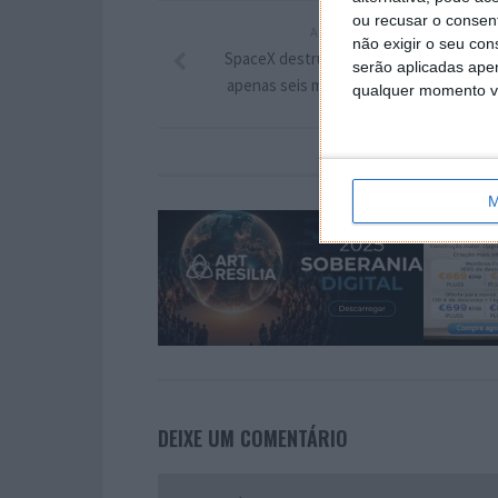
ou recusar o consen
ARTIGO ANTERIOR
não exigir o seu co
SpaceX destruiu 260 satélites Starlink 
serão aplicadas apen
apenas seis meses. E há centenas na fi
qualquer momento vol
M
DEIXE UM COMENTÁRIO