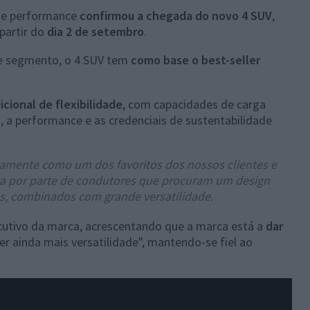
 de performance
confirmou a chegada do novo 4 SUV
,
partir do
dia 2 de setembro
.
ste segmento, o 4 SUV tem
como base o best-seller
icional de flexibilidade
, com capacidades de carga
, a performance e as credenciais de sustentabilidade
damente como um dos favoritos dos nossos clientes e
ra por parte de condutores que procuram um design
es, combinados com grande versatilidade.
ecutivo da marca, acrescentando que a marca está a
dar
r ainda mais versatilidade", mantendo-se fiel ao