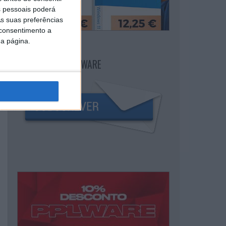
 pessoais poderá
s suas preferências
 consentimento a
da página.
NEWSLETTER PPLWARE