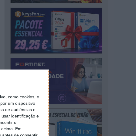
vo, como cookies, e
por um dispositivo
sa de audiências e
usar identificação e
nsentir o
o acima. Em
s antes de consentir