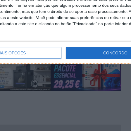
timento.
Tenha em atenção que algum processamento dos seus dados
PRÓXIMO ARTIGO
nsentimento, mas que tem o direito de se opor a esse processamento. A
em
Hora de atualizar o Ubuntu: versão 25.10 perde
as a este website. Você pode alterar suas preferências ou retirar seu
la
atualizações e segurança
tando a este site e clicando no botão "Privacidade" na parte inferior 
AIS OPÇÕES
CONCORDO