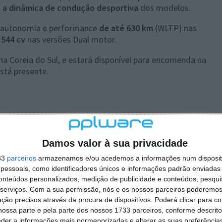
s a dinâmica de condução desportiva
dos modelos.
 autonomia e performance
de até 630 km
(WLTP) nas
 544 cv
nas versões Dual motor.
 na Coreia do Sul, e estará disponível para encomenda na
stá presente.
plware no Google Notícias
Damos valor à sua privacidade
33
parceiros
armazenamos e/ou acedemos a informações num dispositi
Autor:
Ana Sofia Neto
essoais, como identificadores únicos e informações padrão enviadas 
conteúdos personalizados, medição de publicidade e conteúdos, pesqui
serviços.
Com a sua permissão, nós e os nossos parceiros poderemos 
ção precisos através da procura de dispositivos. Poderá clicar para co
ossa parte e pela parte dos nossos 1733 parceiros, conforme descrit
eder a informações mais pormenorizadas e alterar as suas preferência