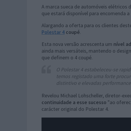
A marca sueca de automóveis elétricos
que estará disponível para encomenda a 
Alargando a oferta para os clientes de
Polestar 4
coupé
.
Esta nova versão acrescenta um
nível ad
ainda mais versáteis, mantendo o design
que definem o 4 coupé.
O Polestar 4 estabeleceu-se rapi
temos registado uma forte procu
distintivo e elevadas performanc
Revelou Michael Lohscheller, diretor-ex
continuidade a esse sucesso
"ao oferece
carácter original do Polestar 4.