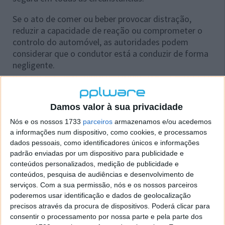
Se o ato de comer ou beber provocar distração,
reduzir a capacidade de reação ou comprometer o
controlo do automóvel, as autoridades podem
considerar que o condutor está a conduzir de forma
negligente.
Por exemplo, se estiver a desembrulhar um alimento,
a procurar algo no banco do passageiro ou a segurar
Damos valor à sua privacidade
um copo que impeça uma condução adequada,
poderá ser responsabilizado caso ocorra uma
Nós e os nossos 1733
parceiros
armazenamos e/ou acedemos
situação de perigo ou um acidente.
a informações num dispositivo, como cookies, e processamos
dados pessoais, como identificadores únicos e informações
padrão enviadas por um dispositivo para publicidade e
conteúdos personalizados, medição de publicidade e
conteúdos, pesquisa de audiências e desenvolvimento de
serviços.
Com a sua permissão, nós e os nossos parceiros
Acompanhe o Pplware no Google Notícias
poderemos usar identificação e dados de geolocalização
precisos através da procura de dispositivos. Poderá clicar para
consentir o processamento por nossa parte e pela parte dos
Proponha uma correção, faça uma sugestão