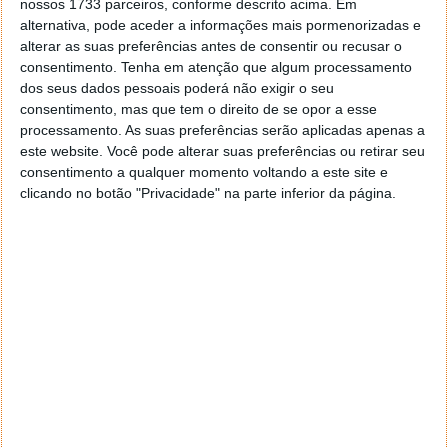
nossos 1733 parceiros, conforme descrito acima. Em
alternativa, pode aceder a informações mais pormenorizadas e
Autor:
Pedro Pinto
alterar as suas preferências antes de consentir ou recusar o
consentimento.
Tenha em atenção que algum processamento
dos seus dados pessoais poderá não exigir o seu
consentimento, mas que tem o direito de se opor a esse
Tags:
beber
comer
conduzir
processamento. As suas preferências serão aplicadas apenas a
este website. Você pode alterar suas preferências ou retirar seu
consentimento a qualquer momento voltando a este site e
clicando no botão "Privacidade" na parte inferior da página.
PRÓXIMO ARTIGO
Waze começa a mostrar um novo recurso há muito
esperado
ARTIGO ANTERIOR
Office 2024 por 11,30€: o plano B antes de a Microsoft
puxar a ficha