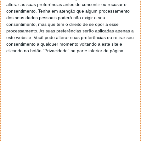
alterar as suas preferências antes de consentir ou recusar o
consentimento.
Tenha em atenção que algum processamento
Proponha uma correção, faça uma sugestão
dos seus dados pessoais poderá não exigir o seu
consentimento, mas que tem o direito de se opor a esse
Autor:
Pedro Pinto
processamento. As suas preferências serão aplicadas apenas a
este website. Você pode alterar suas preferências ou retirar seu
consentimento a qualquer momento voltando a este site e
clicando no botão "Privacidade" na parte inferior da página.
Tags:
carro
conta rotações
PRÓXIMO ARTIGO
Windows 10 perde uma funcionalidade em breve!
Será uma aposta da Microsoft?
ARTIGO ANTERIOR
Google lança atualização do Android! Há duas falhas
de segurança exploradas