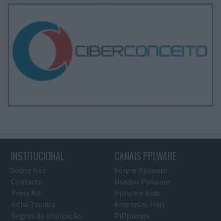
INSTITUCIONAL
CANAIS PPLWARE
Sobre Nós
Fórum Pplware
Contacto
Usados Pplware
Press Kit
Pplware Kids
Ficha Técnica
Empresas Hoje
Regras de Utilização
PiPplware