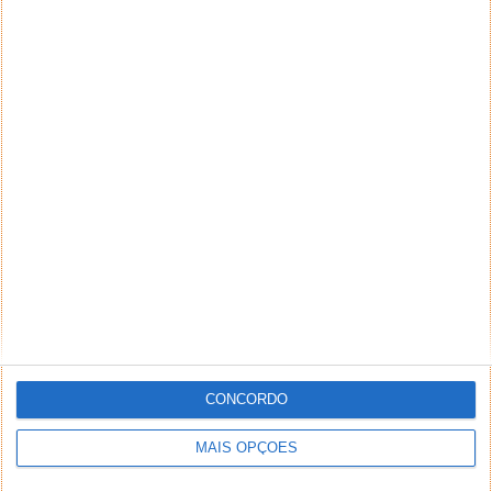
terceiros. Textos de caráter promocional ou
inseridos no sistema sem a devida identificação do
seu autor (nome completo e endereço válido de
email) também poderão ser excluídos.
PUB
CONCORDO
MAIS OPÇÕES