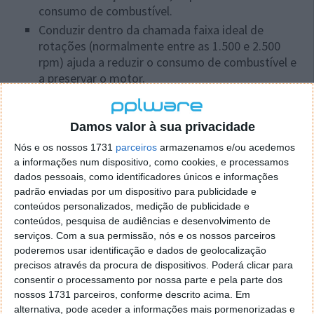
consumo de combustível.
Conduzir dentro da chamada faixa ideal de
rotações (normalmente entre as 1.500 e 2.500
rpm) ajuda a reduzir o consumo de combustível e
a preservar o motor.
Diagnóstico de problemas
Damos valor à sua privacidade
Se o ponteiro do conta-rotações estiver a
Nós e os nossos 1731
parceiros
armazenamos e/ou acedemos
comportar-se de forma estranha (por exemplo,
a informações num dispositivo, como cookies, e processamos
subir e descer sem motivo), pode indicar
dados pessoais, como identificadores únicos e informações
problemas no motor ou no sistema de ignição.
padrão enviadas por um dispositivo para publicidade e
conteúdos personalizados, medição de publicidade e
conteúdos, pesquisa de audiências e desenvolvimento de
serviços.
Com a sua permissão, nós e os nossos parceiros
Este artigo tem mais de um ano
poderemos usar identificação e dados de geolocalização
precisos através da procura de dispositivos. Poderá clicar para
consentir o processamento por nossa parte e pela parte dos
nossos 1731 parceiros, conforme descrito acima. Em
Acompanhe o Pplware no Google Notícias
alternativa, pode aceder a informações mais pormenorizadas e