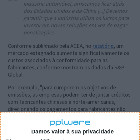
indústria automóvel, arriscamos ficar atrás
dos Estados Unidos e da China [...] Devemos
garantir que a indústria utiliza os lucros para
investir em novas soluções em vez de pagar
penalizações.
Conforme sublinhado pela ACEA, no
relatório
, um
mercado estagnado aumenta significativamente os
custos associados à conformidade para as
fabricantes, conforme mostram os dados da S&P
Global.
Por exemplo, "para cumprirem os objetivos de
emissões, as empresas podem ter de juntar créditos
com fabricantes chinesas e norte-americanas,
direcionando os pagamentos para fabricantes não
comunitários em detrimento da indústria europeia".
Damos valor à sua privacidade