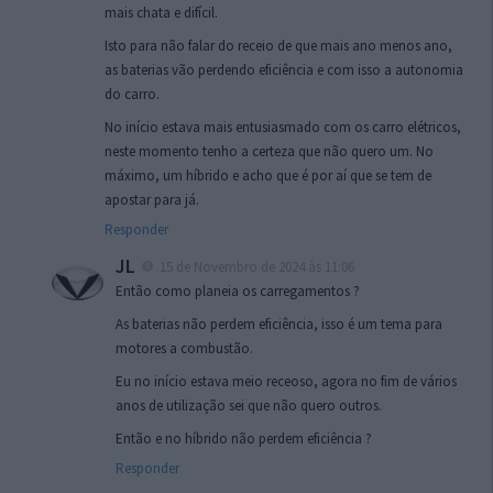
mais chata e difícil.
Isto para não falar do receio de que mais ano menos ano,
as baterias vão perdendo eficiência e com isso a autonomia
do carro.
No início estava mais entusiasmado com os carro elétricos,
neste momento tenho a certeza que não quero um. No
máximo, um híbrido e acho que é por aí que se tem de
apostar para já.
Responder
JL
15 de Novembro de 2024 às 11:06
Então como planeia os carregamentos ?
As baterias não perdem eficiência, isso é um tema para
motores a combustão.
Eu no início estava meio receoso, agora no fim de vários
anos de utilização sei que não quero outros.
Então e no híbrido não perdem eficiência ?
Responder