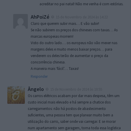
acreditar no pai natal! Não me venha é com estórias.
AhPoiZé
15 de Novembro de 2024 às 14:22
Claro que querem subir mais… E vão subir!
Se não subirem os preços dos chineses com taxas… As
marcas europeias morrem!
Visto do outro lado… os europeus não vão mexer nas
margens deles e muito menos baixar preços… para
venderem os deles terão de aumentar o preço da
concorrência chinesa.
A maneira mais ‘fácil’… Taxas!
Responder
Ângelo
15 de Novembro de 2024 às 10:55
Os carros elétricos acabam por dar mais despesa, têm um
custo inicial mais elevado e há sempre a chatice dos
carregamentos: não há postos de abastecimento
suficientes, uma pessoa tem que planear muito bem a
utilização do carro, saber onde vai carregar. E se morar
num apartamento sem garagem, torna toda essa logística