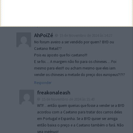
que se permitem devido à feroz concorrência do mercado
chinês.
Conta outra que essa já está mais que gasta!;)
Responder
AhPoiZé
15 de Novembro de 2024 às 14:27
No forum aveiro a ser vendido por quem? BYD ou
Caetano Retail??
Pois eu aposto que foi caetano!!!
E se foi… A margem não foi para os chineses… Foi
mesmo para eles!!! ou acham mesmo que eles iam
vender os chineses a metade do preço dos europeus?!?!?
Responder
freakonaleash
15 de Novembro de 2024 às 15:40
WTF…então quem querias que fosse a vender se a BYD
acordou com a Caetano para tratar dos carros deles
em Portugal e Espanha. Se a BYD quiser ser amiga
então baixa o preço e a Caetano também o fará. Não
seja ingénuo!