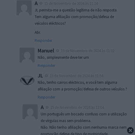
A
15 de Novembro de 2024 às 11:24
JL permita-me a questão legítima de não resposta.
Tem alguma afiliação com promoção/defesa de
veículos eléctricos?
Abr.
Responder
Manuel
15 de Novembro de 2024 às 11:32
Não, simplesmente deve ter um
Responder
JL
15 de Novembro de 2024 às 11:54
Não, tenho carros eléctricos, e você tem alguma
afiliação com a promoção/defesa de outros veículos ?
Responder
A
15 de Novembro de 2024 às 12:04
Um português um bocado confuso com a utilização
de vírgulas mas sem problema.
Não. Não tenho afiliação com nenhuma marca nem
promoção defesa de tipo de motricidade.