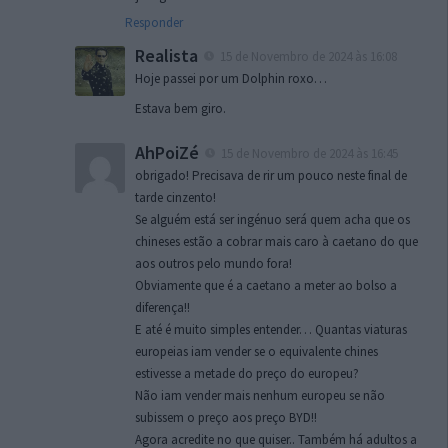
Responder
Realista
15 de Novembro de 2024 às 16:08
Hoje passei por um Dolphin roxo…
Estava bem giro.
AhPoiZé
15 de Novembro de 2024 às 16:45
obrigado! Precisava de rir um pouco neste final de
tarde cinzento!
Se alguém está ser ingénuo será quem acha que os
chineses estão a cobrar mais caro à caetano do que
aos outros pelo mundo fora!
Obviamente que é a caetano a meter ao bolso a
diferença!!
E até é muito simples entender… Quantas viaturas
europeias iam vender se o equivalente chines
estivesse a metade do preço do europeu?
Não iam vender mais nenhum europeu se não
subissem o preço aos preço BYD!!
Agora acredite no que quiser.. Também há adultos a