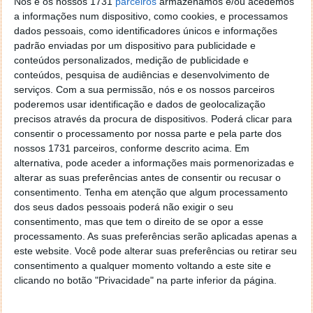
Nós e os nossos 1731
parceiros
armazenamos e/ou acedemos
a informações num dispositivo, como cookies, e processamos
dados pessoais, como identificadores únicos e informações
padrão enviadas por um dispositivo para publicidade e
conteúdos personalizados, medição de publicidade e
conteúdos, pesquisa de audiências e desenvolvimento de
serviços.
Com a sua permissão, nós e os nossos parceiros
poderemos usar identificação e dados de geolocalização
precisos através da procura de dispositivos. Poderá clicar para
consentir o processamento por nossa parte e pela parte dos
Para
Sigrid de Vries
, diretora-geral da ACEA, "a crise
nossos 1731 parceiros, conforme descrito acima. Em
que se aproxima exige uma ação urgente".
alternativa, pode aceder a informações mais pormenorizadas e
alterar as suas preferências antes de consentir ou recusar o
Todos os indicadores apontam para uma
consentimento.
Tenha em atenção que algum processamento
estagnação do mercado de veículos elétricos
dos seus dados pessoais poderá não exigir o seu
na UE, numa altura em que é necessário
consentimento, mas que tem o direito de se opor a esse
processamento. As suas preferências serão aplicadas apenas a
acelerar.
este website. Você pode alterar suas preferências ou retirar seu
Além dos custos de conformidade
consentimento a qualquer momento voltando a este site e
desproporcionados para as fabricantes da UE
clicando no botão "Privacidade" na parte inferior da página.
em 2025, o êxito de toda a política de
descarbonização do transporte rodoviário