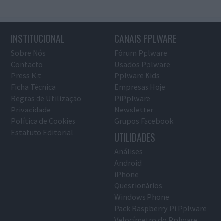
INSTITUCIONAL
CANAIS PPLWARE
Sobre Nós
Fórum Pplware
Contacto
Usados Pplware
Press Kit
Pplware Kids
Ficha Técnica
Empresas Hoje
Regras de Utilização
PiPplware
Privacidade
Newsletter
Política de Cookies
Grupos Facebook
Estatuto Editorial
UTILIDADES
Análises
Android
iPhone
Questionários
Windows Phone
Pack Raspberry Pi Pplware
Velocímetro do Pplware