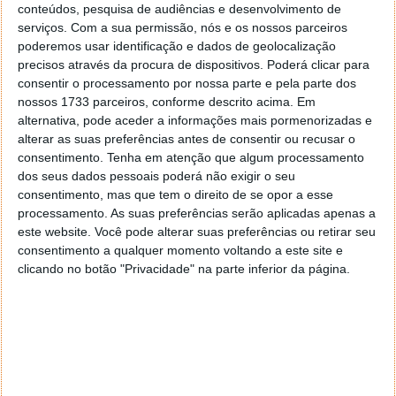
conteúdos, pesquisa de audiências e desenvolvimento de
serviços.
Com a sua permissão, nós e os nossos parceiros
Na versão
Ultimate
, apresentada em Leipzig, o
poderemos usar identificação e dados de geolocalização
Intelli-Seat Pro
, com
10 posições de regulação
precisos através da procura de dispositivos. Poderá clicar para
elétrica
, garante mudanças de turno confortáveis
consentir o processamento por nossa parte e pela parte dos
para as costas dos agentes da polícia.
nossos 1733 parceiros, conforme descrito acima. Em
alternativa, pode aceder a informações mais pormenorizadas e
Para a melhor visão geral e visibilidade panorâmica a
alterar as suas preferências antes de consentir ou recusar o
qualquer hora do dia ou da noite, a
iluminação
consentimento.
Tenha em atenção que algum processamento
adaptativa Intelli-Lux HD
, a
câmara Intelli-Vision de
dos seus dados pessoais poderá não exigir o seu
360 graus
e o
sistema de navegação multimédia,
consentimento, mas que tem o direito de se opor a esse
com ecrã tátil
a cores de
16 polegadas
, também
processamento. As suas preferências serão aplicadas apenas a
este website. Você pode alterar suas preferências ou retirar seu
estão a bordo.
consentimento a qualquer momento voltando a este site e
clicando no botão "Privacidade" na parte inferior da página.