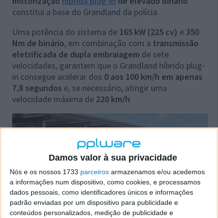
motorização
híbrida plug-in
de elevado binário
constitui a base do Grandland da polícia.
Uma potência do sistema de
165 kW (225 cv)
e
350
Nm de binário
, em combinação com a
transmissão
eletrificada de dupla embraiagem
de sete
velocidades, garantem que o Grandland híbrido plug-
in consegue acelerar dos
0 aos 100 km/h em apenas
7,8 segundos
e, se necessário, atingir uma
velocidade máxima de
220 km/h
.
Damos valor à sua privacidade
Nós e os nossos 1733
parceiros
armazenamos e/ou acedemos
a informações num dispositivo, como cookies, e processamos
dados pessoais, como identificadores únicos e informações
padrão enviadas por um dispositivo para publicidade e
conteúdos personalizados, medição de publicidade e