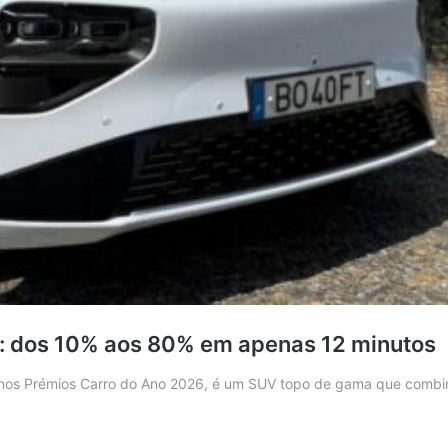
: dos 10% aos 80% em apenas 12 minutos
os Prémios Carro do Ano 2026, é um SUV topo de gama que combina