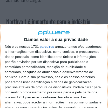
abandonar o cargo.
Northvolt é importante para a indústria
europeia
O declínio da Northvolt está a ser visto como um
Damos valor à sua privacidade
golpe profundo para a indústria europeia de carros
Nós e os nossos 1731
parceiros
armazenamos e/ou acedemos
elétricos, uma vez que a empresa era a fabricante de
a informações num dispositivo, como cookies, e processamos
baterias mais desenvolvida do continente.
dados pessoais, como identificadores únicos e informações
padrão enviadas por um dispositivo para publicidade e
conteúdos personalizados, medição de publicidade e
conteúdos, pesquisa de audiências e desenvolvimento de
serviços.
Com a sua permissão, nós e os nossos parceiros
poderemos usar identificação e dados de geolocalização
precisos através da procura de dispositivos. Poderá clicar para
consentir o processamento por nossa parte e pela parte dos
nossos 1731 parceiros, conforme descrito acima. Em
alternativa, pode aceder a informações mais pormenorizadas e
alterar as suas preferências antes de consentir ou recusar o