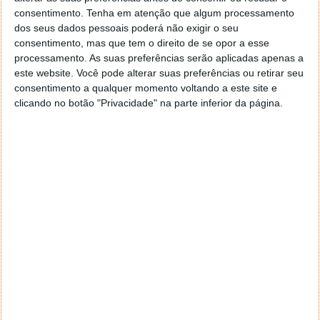
consentimento.
Tenha em atenção que algum processamento
dos seus dados pessoais poderá não exigir o seu
consentimento, mas que tem o direito de se opor a esse
A Northvolt AB produz células de iões de lítio, de
processamento. As suas preferências serão aplicadas apenas a
lítio-metal e de iões de sódio para a mobilidade
este website. Você pode alterar suas preferências ou retirar seu
elétrica e o armazenamento de energia, entre outros
consentimento a qualquer momento voltando a este site e
fins. A principal fábrica de baterias da empresa, a
clicando no botão "Privacidade" na parte inferior da página.
Northvolt Ett, está situada em Skellefteå, na Suécia.
Este passo decisivo permitirá à Northvolt
continuar a sua missão de estabelecer uma
base industrial europeia local para a produção
de baterias. Apesar dos desafios de curto
prazo, esta ação para reforçar a nossa
estrutura de capital permitir-nos-á captar a
procura contínua do mercado pela
electrificação de veículos.
Ao longo deste processo, iremos concentrar-
nos em cumprir os nossos compromissos com
as nossas partes interessadas, incluindo os