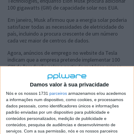
Technologies, enquanto Elon Musk procura adicionar
100 gigawatts (GW) de capacidade solar nos EUA.
Em janeiro, Musk afirmou que a energia solar poderia
satisfazer todas as necessidades de eletricidade do
país, incluindo a procura crescente de um número
cada vez maior de centros de dados.
Agora, anúncios de emprego no website da Tesla
indicam que a empresa pretende implementar 100
GW de "produção solar a partir de matérias-primas
em solo americano antes do final de 2028".
Damos valor à sua privacidade
Um relatório publicado no ano passado pela
American Public Power Association referia que os
Nós e os nossos 1731
parceiros
armazenamos e/ou acedemos
EUA tinham 1300 GW de capacidade de produção de
a informações num dispositivo, como cookies, e processamos
eletricidade, em 2024. Desse total, apenas 10%, ou
dados pessoais, como identificadores únicos e informações
135 GW, eram de origem solar.
padrão enviadas por um dispositivo para publicidade e
conteúdos personalizados, medição de publicidade e
Por isso, criar 100 GW de capacidade de fabrico solar
conteúdos, pesquisa de audiências e desenvolvimento de
serviços.
Com a sua permissão, nós e os nossos parceiros
em poucos anos seria um feito impressionante.