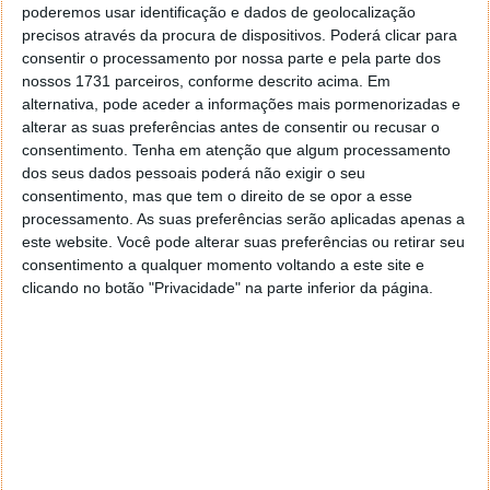
poderemos usar identificação e dados de geolocalização
precisos através da procura de dispositivos. Poderá clicar para
consentir o processamento por nossa parte e pela parte dos
nossos 1731 parceiros, conforme descrito acima. Em
alternativa, pode aceder a informações mais pormenorizadas e
alterar as suas preferências antes de consentir ou recusar o
consentimento.
Tenha em atenção que algum processamento
dos seus dados pessoais poderá não exigir o seu
consentimento, mas que tem o direito de se opor a esse
processamento. As suas preferências serão aplicadas apenas a
este website. Você pode alterar suas preferências ou retirar seu
consentimento a qualquer momento voltando a este site e
clicando no botão "Privacidade" na parte inferior da página.
A Tesla tem vindo a consolidar a energia solar como uma peça central do
seu negócio, produzindo painéis e células solares para uso próprio e para
clientes. Esta aposta reflete a visão de Elon Musk de tornar a energia limpa
uma componente estratégica do seu império tecnológico.
Energia solar para a Tesla e para a SpaceX
A Suzhou Maxwell Technologies, o maior produtor