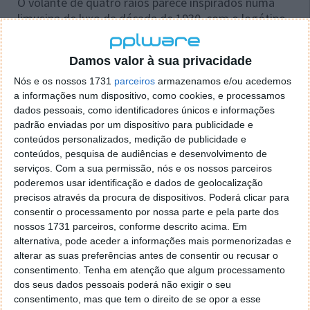
O volante de quatro raios parece inspirados numa
limusina de luxo da década de 1930, com o logótipo
da Mercedes-Benz a flutuar dentro de uma esfera de
vidro.
Damos valor à sua privacidade
Nós e os nossos 1731
parceiros
armazenamos e/ou acedemos
a informações num dispositivo, como cookies, e processamos
dados pessoais, como identificadores únicos e informações
padrão enviadas por um dispositivo para publicidade e
conteúdos personalizados, medição de publicidade e
conteúdos, pesquisa de audiências e desenvolvimento de
serviços.
Com a sua permissão, nós e os nossos parceiros
poderemos usar identificação e dados de geolocalização
precisos através da procura de dispositivos. Poderá clicar para
consentir o processamento por nossa parte e pela parte dos
nossos 1731 parceiros, conforme descrito acima. Em
alternativa, pode aceder a informações mais pormenorizadas e
De ressalvar que o volante não está fisicamente
alterar as suas preferências antes de consentir ou recusar o
ligado às rodas dianteiras, porque o
concept
elétrico
consentimento.
Tenha em atenção que algum processamento
Mercedes-Benz Vision Iconic tem
steer-by-wire
.
dos seus dados pessoais poderá não exigir o seu
consentimento, mas que tem o direito de se opor a esse
Segundo a Mercedes-Benz, o
concept car
foi criado