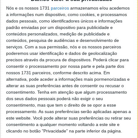
O Parlamento aprovou, em votação final global, a
autorização legislativa que permite ao Governo
Nós e os nossos 1731
parceiros
armazenamos e/ou acedemos
alterar o modelo de pagamento do IUC em 2027 e
a informações num dispositivo, como cookies, e processamos
2028, passando a entrega a ser feita em datas fixas
dados pessoais, como identificadores únicos e informações
padrão enviadas por um dispositivo para publicidade e
para todos os contribuintes.
conteúdos personalizados, medição de publicidade e
conteúdos, pesquisa de audiências e desenvolvimento de
Chega, PCP, BE e PAN abstiveram-se. A proposta foi
serviços.
Com a sua permissão, nós e os nossos parceiros
aprovada com os votos favoráveis das restantes
poderemos usar identificação e dados de geolocalização
bancadas, nomeadamente PSD, CDS-PP, PS, Livre e
precisos através da procura de dispositivos. Poderá clicar para
JPP.
consentir o processamento por nossa parte e pela parte dos
nossos 1731 parceiros, conforme descrito acima. Em
alternativa, pode aceder a informações mais pormenorizadas e
alterar as suas preferências antes de consentir ou recusar o
consentimento.
Tenha em atenção que algum processamento
Acompanhe o Pplware no Google Notícias
dos seus dados pessoais poderá não exigir o seu
consentimento, mas que tem o direito de se opor a esse
processamento. As suas preferências serão aplicadas apenas a
Proponha uma correção, faça uma sugestão
este website. Você pode alterar suas preferências ou retirar seu
consentimento a qualquer momento voltando a este site e
clicando no botão "Privacidade" na parte inferior da página.
Autor:
Pedro Pinto