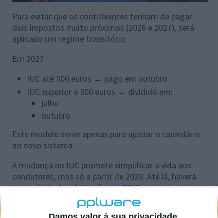
Para evitar que os contribuintes tenham de pagar
dois impostos muito próximos (2026 e 2027), será
aplicado um regime transitório.
Em 2027
IUC até 500 euros → pago em outubro
IUC superior a 500 euros → dividido em:
julho
outubro
Este modelo serve apenas para ajustar o calendário
ao novo sistema.
A mudança no IUC promete simplificar a vida aos
condutores, mas só a partir de 2028. Até lá, haverá
um período de adaptação em 2027 que pode gerar
alguma confusão.
Damos valor à sua privacidade