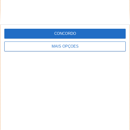
seu autor (nome completo e endereço válido de
email) também poderão ser excluídos.
CONCORDO
PUB
MAIS OPÇÕES