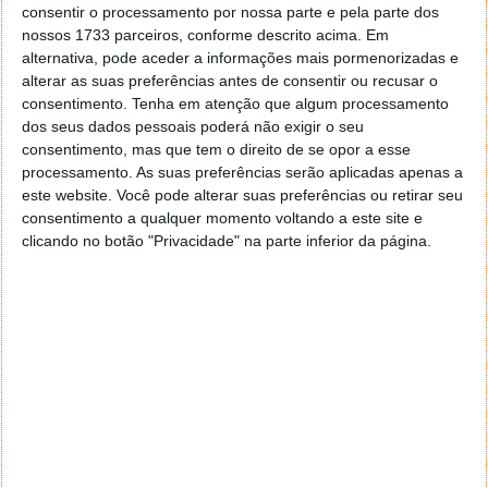
consentir o processamento por nossa parte e pela parte dos
elétrodo e o eletrólito. Para isso utilizaram um
nossos 1733 parceiros, conforme descrito acima. Em
mecanismo conhecido como catálise interfacial de
alternativa, pode aceder a informações mais pormenorizadas e
redução aniónica.
alterar as suas preferências antes de consentir ou recusar o
consentimento.
Tenha em atenção que algum processamento
Na prática, a superfície do elétrodo passa a
dos seus dados pessoais poderá não exigir o seu
incorporar pontos catalíticos que atraem aníons para
consentimento, mas que tem o direito de se opor a esse
essa região. Esse processo favorece a formação de
processamento. As suas preferências serão aplicadas apenas a
uma camada inorgânica extremamente estável.
este website. Você pode alterar suas preferências ou retirar seu
consentimento a qualquer momento voltando a este site e
Essa
camada funciona como um escudo
clicando no botão "Privacidade" na parte inferior da página.
químico
. Protege a bateria contra reações
indesejadas, reduz o aquecimento e permite que os
iões continuem a mover-se rapidamente durante o
carregamento.
O resultado é particularmente interessante porque a
proteção surge apenas onde é necessária, sem
comprometer o funcionamento global da célula.
Resultados prometedores… mas ainda em