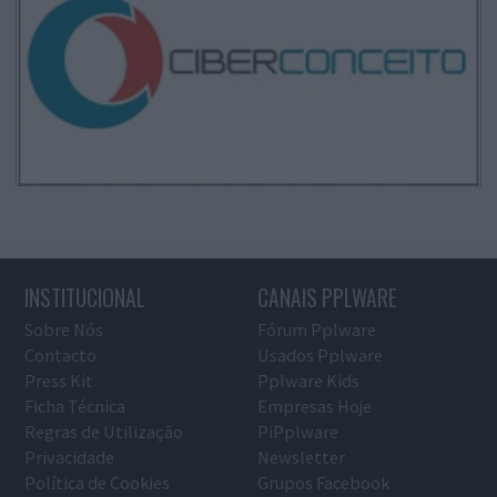
INSTITUCIONAL
CANAIS PPLWARE
Sobre Nós
Fórum Pplware
Contacto
Usados Pplware
Press Kit
Pplware Kids
Ficha Técnica
Empresas Hoje
Regras de Utilização
PiPplware
Privacidade
Newsletter
Política de Cookies
Grupos Facebook