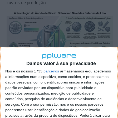
custos de produção.
Damos valor à sua privacidade
Nós e os nossos 1733
parceiros
armazenamos e/ou acedemos
Bateria de lítio: O segredo está numa camada
a informações num dispositivo, como cookies, e processamos
dados pessoais, como identificadores únicos e informações
microscópica
padrão enviadas por um dispositivo para publicidade e
conteúdos personalizados, medição de publicidade e
A solução australiana segue uma abordagem
conteúdos, pesquisa de audiências e desenvolvimento de
diferente. Em vez de modificar toda a bateria, os
serviços.
Com a sua permissão, nós e os nossos parceiros
investigadores atuaram apenas na zona onde
poderemos usar identificação e dados de geolocalização
ocorre a reação mais crítica
: a interface entre o
precisos através da procura de dispositivos. Poderá clicar para