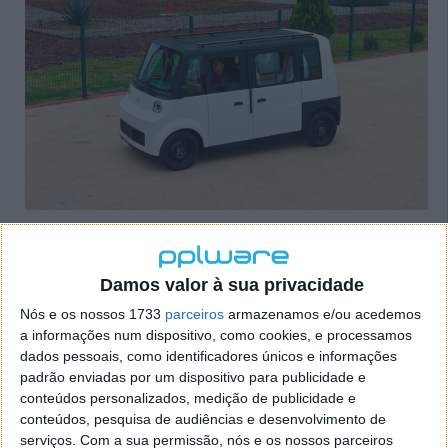
A bateria é de
14,7 kWh
e oferece uma
autonomia
superior a 125 quilómetros
por carga. Um detalhe
relevante para o mercado a que se destina é que
Damos valor à sua privacidade
pode ser carregado numa tomada doméstica
Nós e os nossos 1733
parceiros
armazenamos e/ou acedemos
comum, sem necessidade de infraestrutura
a informações num dispositivo, como cookies, e processamos
dedicada.
dados pessoais, como identificadores únicos e informações
padrão enviadas por um dispositivo para publicidade e
A Olinia apresentou os custos operacionais como um
conteúdos personalizados, medição de publicidade e
dos principais argumentos de venda. Segundo os
conteúdos, pesquisa de audiências e desenvolvimento de
dados divulgados no evento, o
custo por quilómetro
serviços.
Com a sua permissão, nós e os nossos parceiros