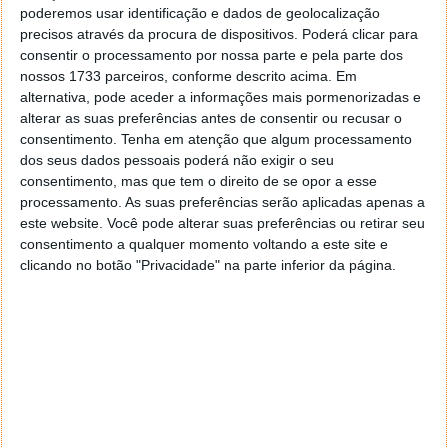
é de aproximadamente 0,49 pesos
(o equivalente a
poderemos usar identificação e dados de geolocalização
precisos através da procura de dispositivos. Poderá clicar para
cerca de 0,024 euros), face aos 2,40 pesos (o
consentir o processamento por nossa parte e pela parte dos
equivalente a cerca de 0,12 euros) de um veículo a
nossos 1733 parceiros, conforme descrito acima. Em
gasolina equivalente.
alternativa, pode aceder a informações mais pormenorizadas e
alterar as suas preferências antes de consentir ou recusar o
Para um condutor urbano diário, isso pode
consentimento.
Tenha em atenção que algum processamento
representar uma
poupança anual superior a 50.000
dos seus dados pessoais poderá não exigir o seu
pesos
(o equivalente a cerca de 2500 euros), um
consentimento, mas que tem o direito de se opor a esse
argumento difícil de ignorar em mercados onde o
processamento. As suas preferências serão aplicadas apenas a
rendimento disponível é limitado.
este website. Você pode alterar suas preferências ou retirar seu
consentimento a qualquer momento voltando a este site e
clicando no botão "Privacidade" na parte inferior da página.
Engenharia nacional com colaboração
internacional