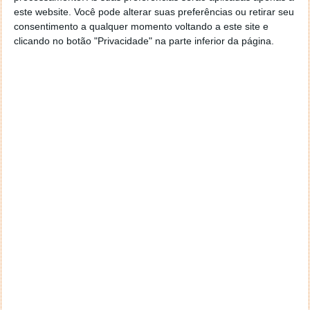
este website. Você pode alterar suas preferências ou retirar seu
consentimento a qualquer momento voltando a este site e
clicando no botão "Privacidade" na parte inferior da página.
Conta com um motor elétrico que produz
160 kW
(218 cv)
de potência máxima e
tração dianteira
,
alimentado por uma
bateria LFP de 60,22 kWh
.
O resultado é uma autonomia combinada de até
430
km
(WLTP), garantindo um equilíbrio perfeito entre
conforto e performance.