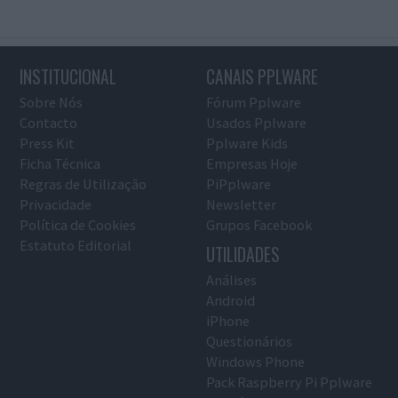
INSTITUCIONAL
CANAIS PPLWARE
Sobre Nós
Fórum Pplware
Contacto
Usados Pplware
Press Kit
Pplware Kids
Ficha Técnica
Empresas Hoje
Regras de Utilização
PiPplware
Privacidade
Newsletter
Política de Cookies
Grupos Facebook
Estatuto Editorial
UTILIDADES
Análises
Android
iPhone
Questionários
Windows Phone
Pack Raspberry Pi Pplware