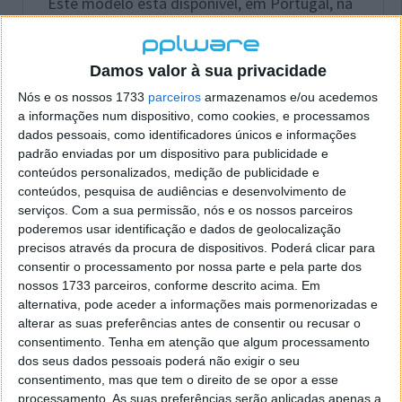
Este modelo está disponível, em Portugal, na
versão PRO,
a partir de 29.600 euros
(+IVA).
Damos valor à sua privacidade
Geely E5: o novo SUV 100% elétrico com
Nós e os nossos 1733
parceiros
armazenamos e/ou acedemos
a informações num dispositivo, como cookies, e processamos
arquitetura inteligente
dados pessoais, como identificadores únicos e informações
padrão enviadas por um dispositivo para publicidade e
O novo
Geely E5
é um SUV compacto totalmente
conteúdos personalizados, medição de publicidade e
elétrico, construído sobre a
nova arquitetura
conteúdos, pesquisa de audiências e desenvolvimento de
inteligente GEA
.
serviços.
Com a sua permissão, nós e os nossos parceiros
poderemos usar identificação e dados de geolocalização
precisos através da procura de dispositivos. Poderá clicar para
consentir o processamento por nossa parte e pela parte dos
nossos 1733 parceiros, conforme descrito acima. Em
alternativa, pode aceder a informações mais pormenorizadas e
alterar as suas preferências antes de consentir ou recusar o
consentimento.
Tenha em atenção que algum processamento
dos seus dados pessoais poderá não exigir o seu
consentimento, mas que tem o direito de se opor a esse
processamento. As suas preferências serão aplicadas apenas a