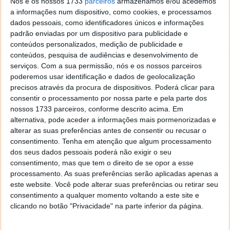
multa de $22.329 por dia, até um valor máximo de
Nós e os nossos 1733
parceiros
armazenamos e/ou acedemos
a informações num dispositivo, como cookies, e processamos
$111.642.265.
dados pessoais, como identificadores únicos e informações
Recentemente, um cliente morreu dentro do
padrão enviadas por um dispositivo para publicidade e
conteúdos personalizados, medição de publicidade e
Tesla resultado de um incêndio nas baterias...
conteúdos, pesquisa de audiências e desenvolvimento de
serviços.
Com a sua permissão, nós e os nossos parceiros
poderemos usar identificação e dados de geolocalização
precisos através da procura de dispositivos. Poderá clicar para
consentir o processamento por nossa parte e pela parte dos
nossos 1733 parceiros, conforme descrito acima. Em
alternativa, pode aceder a informações mais pormenorizadas e
alterar as suas preferências antes de consentir ou recusar o
consentimento.
Tenha em atenção que algum processamento
dos seus dados pessoais poderá não exigir o seu
consentimento, mas que tem o direito de se opor a esse
processamento. As suas preferências serão aplicadas apenas a
este website. Você pode alterar suas preferências ou retirar seu
consentimento a qualquer momento voltando a este site e
clicando no botão "Privacidade" na parte inferior da página.