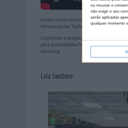
ou recusar o consen
não exigir o seu co
serão aplicadas apen
Assim como mostra o vídeo, este Model Y
qualquer momento vol
entusiasta da Tesla que desde há muito 
Conforme o próprio refere, enquanto nã
para a montanha faz as despesas abrind
natureza.
M
Leia também: