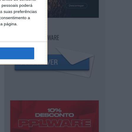
 pessoais poderá
s suas preferências
 consentimento a
da página.
NEWSLETTER PPLWARE