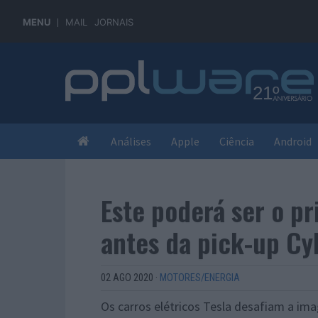
MENU
MAIL
JORNAIS
Análises
Apple
Ciência
Android
Este poderá ser o pr
antes da pick-up Cy
02 AGO 2020
·
MOTORES/ENERGIA
Os carros elétricos Tesla desafiam a ima