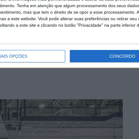
timento.
Tenha em atenção que algum processamento dos seus dados
nsentimento, mas que tem o direito de se opor a esse processamento. A
as a este website. Você pode alterar suas preferências ou retirar seu
 pertence a Brian Jenkins (
i1Tesla
). Este é um
tando a este site e clicando no botão "Privacidade" na parte inferior 
tempo se dedica à marca e aos seus desafios.
o chega a
Cybertruck
, o seu Tesla Model Y "quitado"
o horizontes em terrenos mais acidentados no meio da
AIS OPÇÕES
CONCORDO