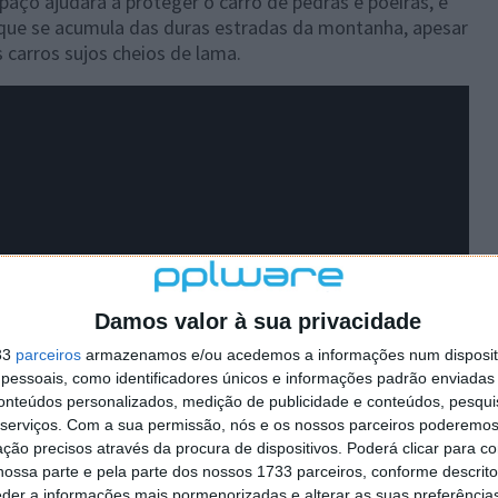
aço ajudará a proteger o carro de pedras e poeiras, e
 que se acumula das duras estradas da montanha, apesar
carros sujos cheios de lama.
Damos valor à sua privacidade
33
parceiros
armazenamos e/ou acedemos a informações num dispositi
essoais, como identificadores únicos e informações padrão enviadas 
conteúdos personalizados, medição de publicidade e conteúdos, pesqui
serviços.
Com a sua permissão, nós e os nossos parceiros poderemos 
ção precisos através da procura de dispositivos. Poderá clicar para co
ossa parte e pela parte dos nossos 1733 parceiros, conforme descrit
eder a informações mais pormenorizadas e alterar as suas preferência