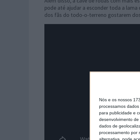
Além disso, a cave de rodas com mais esp
pode até ajudar a esconder toda a lama
dos fãs do todo-o-terreno gostarem dos 
Nós e os nossos 17
processamos dados p
para publicidade e 
desenvolvimento de 
dados de geolocaliza
processamento por n
alternativa, pode ac