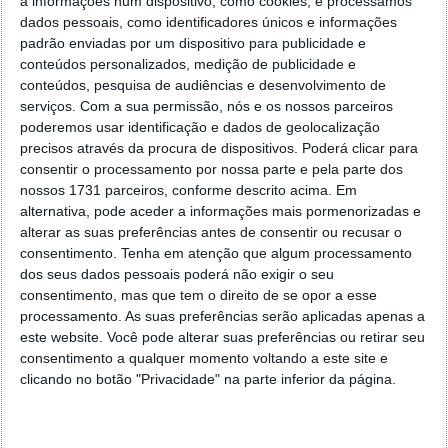
a informações num dispositivo, como cookies, e processamos
dados pessoais, como identificadores únicos e informações
Injetores entupidos
padrão enviadas por um dispositivo para publicidade e
Velas de ignição danificadas ou em mau estado
conteúdos personalizados, medição de publicidade e
conteúdos, pesquisa de audiências e desenvolvimento de
Válvula EGR danificada e/ou entupida
serviços.
Com a sua permissão, nós e os nossos parceiros
Sensor de temperatura em mau estado
poderemos usar identificação e dados de geolocalização
Catalisador entupido
precisos através da procura de dispositivos. Poderá clicar para
Erro na centralina
consentir o processamento por nossa parte e pela parte dos
nossos 1731 parceiros, conforme descrito acima. Em
Sensor de oxigénio (sonda lambda) danificado
alternativa, pode aceder a informações mais pormenorizadas e
Falha genérica de um sensor
alterar as suas preferências antes de consentir ou recusar o
consentimento.
Tenha em atenção que algum processamento
Se a luz estiver acesa constantemente, sem piscar, é
dos seus dados pessoais poderá não exigir o seu
recomendado fazer uma verificação no carro o mais
consentimento, mas que tem o direito de se opor a esse
breve possível. Se a luz estiver a piscar, pode indicar
processamento. As suas preferências serão aplicadas apenas a
um problema mais grave que exige parar o carro e
este website. Você pode alterar suas preferências ou retirar seu
chamar assistência. Uma análise com um scanner
consentimento a qualquer momento voltando a este site e
OBD
-II, numa oficina, pode ajudar a identificar o
clicando no botão "Privacidade" na parte inferior da página.
código de erro e a causa exata do problema.