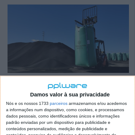
Resultados promissores em laboratório
Damos valor à sua privacidade
Os primeiros testes, realizados em ambiente
laboratorial pela UPC, são animadores. O
asfalto
Nós e os nossos 1733
parceiros
armazenamos e/ou acedemos
com biochar
não só iguala o desempenho do
a informações num dispositivo, como cookies, e processamos
pavimento convencional, como em alguns aspetos
dados pessoais, como identificadores únicos e informações
padrão enviadas por um dispositivo para publicidade e
consegue superá-lo
:
conteúdos personalizados, medição de publicidade e
conteúdos, pesquisa de audiências e desenvolvimento de