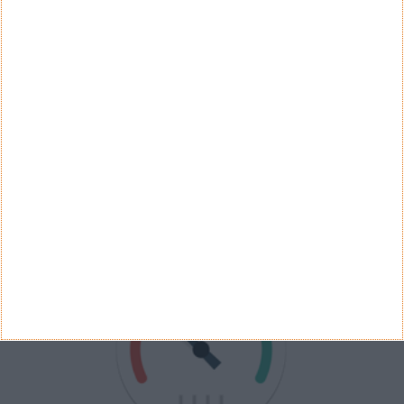
Não
Ver Resultados
Arquivo de Questões
PUB
VELOCÍMETRO PPLWARE