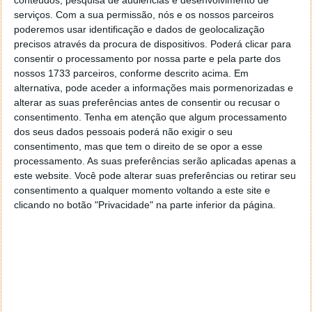
Maior
resistência
à humidade;
serviços.
Com a sua permissão, nós e os nossos parceiros
Melhor
comportamento
face à formação de
poderemos usar identificação e dados de geolocalização
fissuras;
precisos através da procura de dispositivos. Poderá clicar para
Maior
estabilidade
perante temperaturas
consentir o processamento por nossa parte e pela parte dos
extremas, uma vantagem relevante numa altura
nossos 1733 parceiros, conforme descrito acima. Em
em que as ondas de calor são cada vez mais
alternativa, pode aceder a informações mais pormenorizadas e
frequentes.
alterar as suas preferências antes de consentir ou recusar o
consentimento.
Tenha em atenção que algum processamento
Ainda assim, tratam-se de resultados obtidos em
dos seus dados pessoais poderá não exigir o seu
condições controladas
. O verdadeiro teste chegará
consentimento, mas que tem o direito de se opor a esse
quando o material tiver de aguentar o tráfego real e
processamento. As suas preferências serão aplicadas apenas a
este website. Você pode alterar suas preferências ou retirar seu
as condições meteorológicas ao longo do tempo.
consentimento a qualquer momento voltando a este site e
Próximos passos para este novo asfalto
clicando no botão "Privacidade" na parte inferior da página.
A fase de investigação e prototipagem deste projeto
decorre até setembro de 2026. A partir daí,
arrancam
os testes-piloto em troços reais de ruas de
Barcelona
, com um acompanhamento contínuo ao
longo de todo um ano para avaliar o envelhecimento