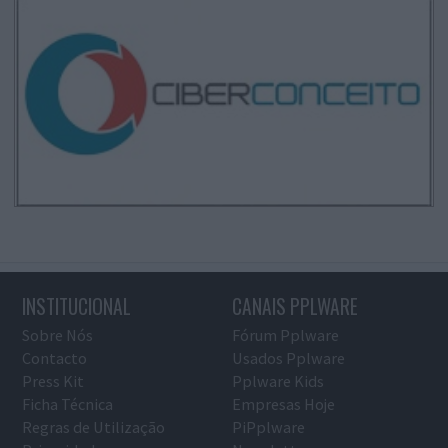
INSTITUCIONAL
CANAIS PPLWARE
Sobre Nós
Fórum Pplware
Contacto
Usados Pplware
Press Kit
Pplware Kids
Ficha Técnica
Empresas Hoje
Regras de Utilização
PiPplware