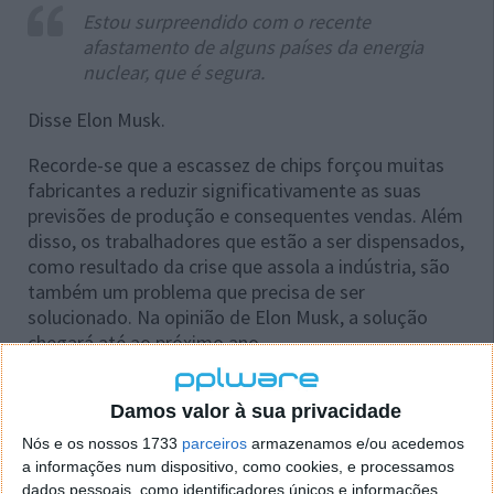
Estou surpreendido com o recente
afastamento de alguns países da energia
nuclear, que é segura.
Disse Elon Musk.
Recorde-se que a escassez de chips forçou muitas
fabricantes a reduzir significativamente as suas
previsões de produção e consequentes vendas. Além
disso, os trabalhadores que estão a ser dispensados,
como resultado da crise que assola a indústria, são
também um problema que precisa de ser
solucionado. Na opinião de Elon Musk, a solução
chegará até ao próximo ano.
Damos valor à sua privacidade
Nós e os nossos 1733
parceiros
armazenamos e/ou acedemos
a informações num dispositivo, como cookies, e processamos
dados pessoais, como identificadores únicos e informações