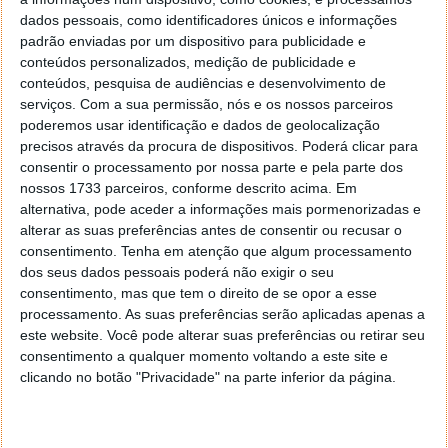
dados pessoais, como identificadores únicos e informações
padrão enviadas por um dispositivo para publicidade e
conteúdos personalizados, medição de publicidade e
Tags:
ASAE
Desmantelamento
conteúdos, pesquisa de audiências e desenvolvimento de
serviços.
Com a sua permissão, nós e os nossos parceiros
poderemos usar identificação e dados de geolocalização
PRÓXIMO ARTIGO
precisos através da procura de dispositivos. Poderá clicar para
CPUs profissionais AMD EPYC Genoa-X vão alcançar
consentir o processamento por nossa parte e pela parte dos
1,25 GB de cache
nossos 1733 parceiros, conforme descrito acima. Em
alternativa, pode aceder a informações mais pormenorizadas e
alterar as suas preferências antes de consentir ou recusar o
ARTIGO ANTERIOR
consentimento.
Tenha em atenção que algum processamento
Passatempo: Temos 3 smartwatches DTNO.1 DT8
dos seus dados pessoais poderá não exigir o seu
consentimento, mas que tem o direito de se opor a esse
Ultra Max para oferecer
processamento. As suas preferências serão aplicadas apenas a
este website. Você pode alterar suas preferências ou retirar seu
consentimento a qualquer momento voltando a este site e
clicando no botão "Privacidade" na parte inferior da página.