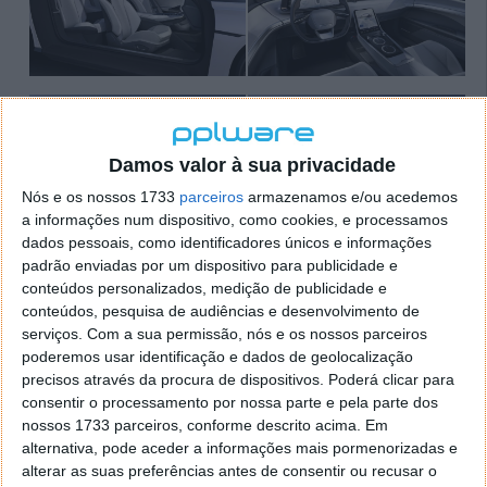
Damos valor à sua privacidade
Nós e os nossos 1733
parceiros
armazenamos e/ou acedemos
a informações num dispositivo, como cookies, e processamos
dados pessoais, como identificadores únicos e informações
O novo DeLorean Alpha 5 deve chegar em 2024, mas
padrão enviadas por um dispositivo para publicidade e
será visível pela primeira vez em agosto próximo no
conteúdos personalizados, medição de publicidade e
Pebble Beach Contest of Elegance. Também foi
conteúdos, pesquisa de audiências e desenvolvimento de
serviços.
Com a sua permissão, nós e os nossos parceiros
confirmado que a produção está atualmente
poderemos usar identificação e dados de geolocalização
limitada a 88 unidades no primeiro lançamento.
precisos através da procura de dispositivos. Poderá clicar para
consentir o processamento por nossa parte e pela parte dos
nossos 1733 parceiros, conforme descrito acima. Em
alternativa, pode aceder a informações mais pormenorizadas e
Este artigo tem mais de um ano
alterar as suas preferências antes de consentir ou recusar o