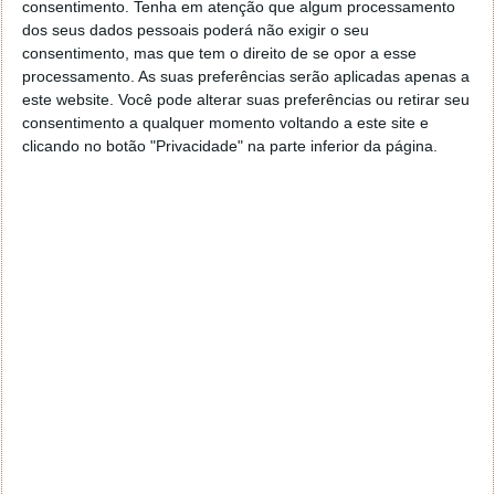
consentimento.
Tenha em atenção que algum processamento
dos seus dados pessoais poderá não exigir o seu
consentimento, mas que tem o direito de se opor a esse
Acompanhe o Pplware no Google Notícias
processamento. As suas preferências serão aplicadas apenas a
este website. Você pode alterar suas preferências ou retirar seu
consentimento a qualquer momento voltando a este site e
Proponha uma correção, faça uma sugestão
clicando no botão "Privacidade" na parte inferior da página.
Autor:
Pedro Simões
Tags:
Alpha 5
carro
Delorean
DeLorean Alpha 5
elétrico
PRÓXIMO ARTIGO
Cyberpunk 2077 duplicou a receita da CD Projekt RED
no primeiro trimestre de 2022
ARTIGO ANTERIOR