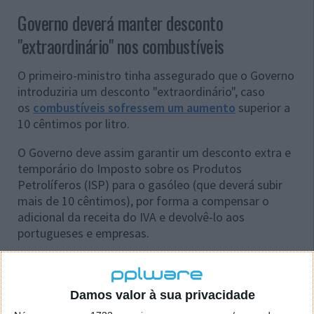
Governo deverá manter desconto
"extraordinário" nos combustíveis
O
primeiro-ministro tinha assegurado que o Governo
introduziria um desconto "extraordinário", caso
os
combustíveis sofressem um aumento
superior a
10 cêntimos por litro.
O Governo deve assim garantir um desconto extra e
temporário do Imposto sobre os Produtos
Petrolíferos (ISP) para o gasóleo (que deverá subir
mais de 10 cêntimos), por forma a compensar o
adicional da receita do IVA e devolvê-lo aos
portugueses e empresas.
Leia também:
Damos valor à sua privacidade