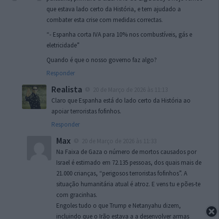
que estava lado certo da História, e tem ajudado a
combater esta crise com medidas correctas.
“- Espanha corta IVA para 10% nos combustíveis, gás e
eletricidade”
Quando é que o nosso governo faz algo?
Responder
Realista
20 de Março de 2026 às 11:13
Claro que Espanha está do lado certo da História ao
apoiar terroristas fofinhos.
Responder
Max
20 de Março de 2026 às 11:33
Na Faixa de Gaza o número de mortos causados por
Israel é estimado em 72.135 pessoas, dos quais mais de
21.000 crianças, “perigosos terroristas fofinhos”. A
situação humanitária atual é atroz. E vens tu e pões-te
com gracinhas.
Engoles tudo o que Trump e Netanyahu dizem,
incluindo que o Irão estava a a desenvolver armas