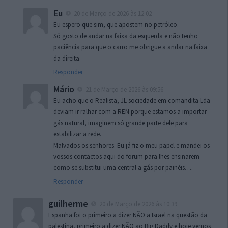
Eu
20 de Março de 2026 às 12:02
Eu espero que sim, que apostem no petróleo.
Só gosto de andar na faixa da esquerda e não tenho
paciência para que o carro me obrigue a andar na faixa
da direita.
Responder
Mário
21 de Março de 2026 às 09:56
Eu acho que o Realista, JL sociedade em comandita Lda
deviam ir ralhar com a REN porque estamos a importar
gás natural, imaginem só grande parte dele para
estabilizar a rede.
Malvados os senhores. Eu já fiz o meu papel e mandei os
vossos contactos aqui do forum para lhes ensinarem
como se substitui uma central a gás por painéis….
Responder
guilherme
20 de Março de 2026 às 10:39
Espanha foi o primeiro a dizer NÃO a Israel na questão da
palestina, primeiro a dizer NÃO ao Big Daddy e hoje vemos