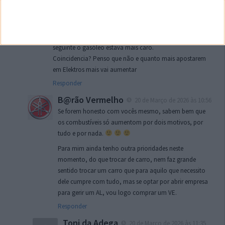
electricidade os combustiveis aumentam.
Já a semana passada reparei nisso. Vizinhos meus
colocaram paineis + Bateria + Carregador VE. No dia
seguinte o gasóleo estava mais caro.
Coincidencia? Penso que não e quanto mais apostarem
em Elektros mais vai aumentar
Responder
B@rão Vermelho
20 de Março de 2026 às 10:56
Se forem honesto com vocês mesmo, sabem bem que
os combustíveis só aumentom por dois motivos, por
tudo e por nada.
Para mim ainda tenho outra prioridades neste
momento, do que trocar de carro, nem faz grande
sentido trocar um carro que para aquilo que necessito
dele cumpre com tudo, mas se optar por abrir empresa
para gerir um AL, vou logo comprar um VE.
Responder
Toni da Adega
20 de Março de 2026 às 11:35