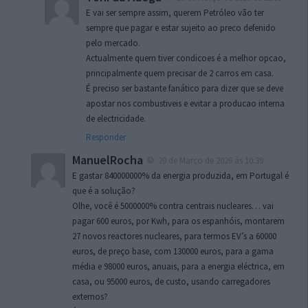
E vai ser sempre assim, querem Petróleo vão ter
sempre que pagar e estar sujeito ao preco defenido
pelo mercado.
Actualmente quem tiver condicoes é a melhor opcao,
principalmente quem precisar de 2 carros em casa.
É preciso ser bastante fanático para dizer que se deve
apostar nos combustiveis e evitar a producao interna
de electricidade.
Responder
ManuelRocha
20 de Março de 2026 às 10:39
E gastar 840000000% da energia produzida, em Portugal é
que é a solução?
Olhe, você é 5000000% contra centrais nucleares… vai
pagar 600 euros, por Kwh, para os espanhóis, montarem
27 novos reactores nucleares, para termos EV’s a 60000
euros, de preço base, com 130000 euros, para a gama
média e 98000 euros, anuais, para a energia eléctrica, em
casa, ou 95000 euros, de custo, usando carregadores
externos?