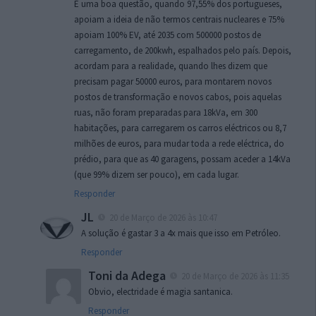
É uma boa questão, quando 97,55% dos portugueses,
apoiam a ideia de não termos centrais nucleares e 75%
apoiam 100% EV, até 2035 com 500000 postos de
carregamento, de 200kwh, espalhados pelo país. Depois,
acordam para a realidade, quando lhes dizem que
precisam pagar 50000 euros, para montarem novos
postos de transformação e novos cabos, pois aquelas
ruas, não foram preparadas para 18kVa, em 300
habitações, para carregarem os carros eléctricos ou 8,7
milhões de euros, para mudar toda a rede eléctrica, do
prédio, para que as 40 garagens, possam aceder a 14kVa
(que 99% dizem ser pouco), em cada lugar.
Responder
JL
20 de Março de 2026 às 10:47
A solução é gastar 3 a 4x mais que isso em Petróleo.
Responder
Toni da Adega
20 de Março de 2026 às 11:35
Obvio, electridade é magia santanica.
Responder