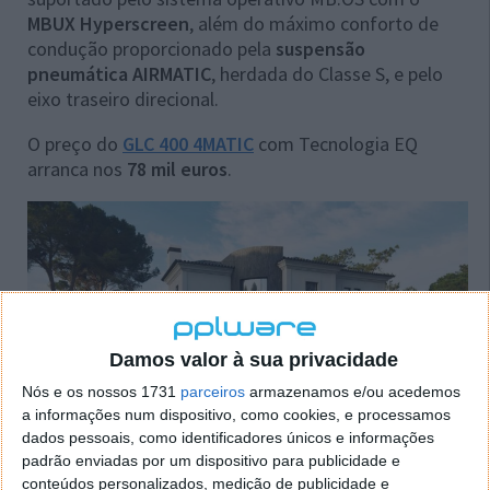
MBUX Hyperscreen
, além do máximo conforto de
condução proporcionado pela
suspensão
pneumática AIRMATIC
, herdada do Classe S, e pelo
eixo traseiro direcional.
O preço do
GLC 400 4MATIC
com Tecnologia EQ
arranca nos
78 mil euros
.
Damos valor à sua privacidade
Nós e os nossos 1731
parceiros
armazenamos e/ou acedemos
a informações num dispositivo, como cookies, e processamos
dados pessoais, como identificadores únicos e informações
padrão enviadas por um dispositivo para publicidade e
Novo GLB alia tecnologia e versatilidade
conteúdos personalizados, medição de publicidade e