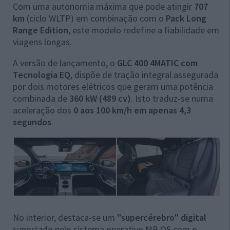
Com uma autonomia máxima que pode atingir
707
km
(ciclo WLTP) em combinação com o
Pack Long
Range Edition
, este modelo redefine a fiabilidade em
viagens longas.
A versão de lançamento, o
GLC 400 4MATIC com
Tecnologia EQ
, dispõe de tração integral assegurada
por dois motores elétricos que geram uma potência
combinada de
360 kW (489 cv)
. Isto traduz-se numa
aceleração dos
0 aos 100 km/h em apenas 4,3
segundos
.
No interior, destaca-se um
"supercérebro" digital
suportado pelo sistema operativo MB.OS com o