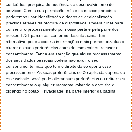
conteúdos, pesquisa de audiências e desenvolvimento de
O novo Mercedes-Benz GLB é a resposta ideal para
serviços.
Com a sua permissão, nós e os nossos parceiros
poderemos usar identificação e dados de geolocalização
quem procura tecnologia e funcionalidade, mantendo
precisos através da procura de dispositivos. Poderá clicar para
a capacidade para transportar até sete pessoas.
consentir o processamento por nossa parte e pela parte dos
nossos 1731 parceiros, conforme descrito acima. Em
A sua imagem marcante inspira-se na identidade
alternativa, pode aceder a informações mais pormenorizadas e
visual do recente CLA, destacando-se uma imponente
alterar as suas preferências antes de consentir ou recusar o
grelha frontal com 94 estrelas em LED nas variantes
consentimento.
Tenha em atenção que algum processamento
elétricas. O interior foi radicalmente redesenhado e
dos seus dados pessoais poderá não exigir o seu
incorpora agora o
novo painel Superscreen
.
consentimento, mas que tem o direito de se opor a esse
processamento. As suas preferências serão aplicadas apenas a
este website. Você pode alterar suas preferências ou retirar seu
consentimento a qualquer momento voltando a este site e
clicando no botão "Privacidade" na parte inferior da página.