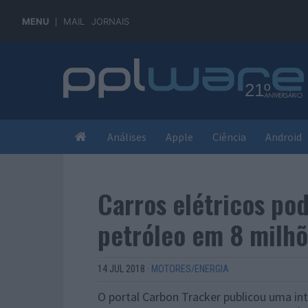
MENU
MAIL
JORNAIS
Análises
Apple
Ciência
Android
Carros elétricos po
petróleo em 8 milhõ
14 JUL 2018
·
MOTORES/ENERGIA
O portal Carbon Tracker publicou uma in