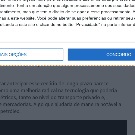
timento.
Tenha em atenção que algum processamento dos seus dados
nsentimento, mas que tem o direito de se opor a esse processamento. A
as a este website. Você pode alterar suas preferências ou retirar seu
tando a este site e clicando no botão "Privacidade" na parte inferior 
 de um estágio intermediário. Num cenário ainda mais
e carros elétricos nas estradas chegará aos mil milhões
AIS OPÇÕES
CONCORDO
 de petróleo chegaria a 13,9 milhões de barris por dia .
 produzidos pelos países membros da OPEP todos os
tar antecipar esse cenário de longo prazo parece
como uma melhoria radical na tecnologia que poderia
tricos, tanto ao nível do transporte privado e,
e mercadorias. Algo que ajudaria de maneira notável a
petróleo.