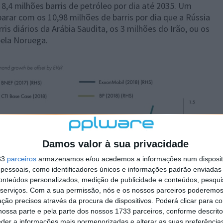
 8,4 milhões barris de petróleo por dia até 2035. Um
ar com os 10,98 milhões de barris por dia que a Rússia
is diários da Arábia Saudita, os 3 milhões do Irão, ou os
pela Noruega.
Damos valor à sua privacidade
33
parceiros
armazenamos e/ou acedemos a informações num dispositi
essoais, como identificadores únicos e informações padrão enviadas 
conteúdos personalizados, medição de publicidade e conteúdos, pesqui
serviços.
Com a sua permissão, nós e os nossos parceiros poderemos 
ção precisos através da procura de dispositivos. Poderá clicar para co
ossa parte e pela parte dos nossos 1733 parceiros, conforme descrit
eder a informações mais pormenorizadas e alterar as suas preferência