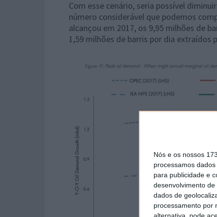
Com esse cenário, seria possível diminuir
número considerável que podemos compar
alcançou em 2017, os 9,95 milhões de barr
1,59 milhões de barris por dia extraídos 
Nós e os nossos 17
processamos dados p
para publicidade e 
desenvolvimento de 
dados de geolocaliza
processamento por n
alternativa, pode ac