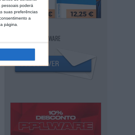
 pessoais poderá
s suas preferências
 consentimento a
da página.
NEWSLETTER PPLWARE