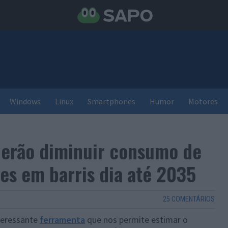
Windows
Linux
Smartphones
Humor
Motores
derão diminuir consumo de
es em barris dia até 2035
25 COMENTÁRIOS
teressante
ferramenta
que nos permite estimar o