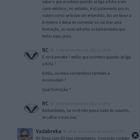
saber o que acontece quando se liga a ficha a um
carro eléctrico, no entanto, é só palavreado pra os
outros como se fosses um entendido, faz um favor a
ti mesmo e deixa de comentar ou vai tirar uma
formação, as vezes até irrita as barbaridades que
teclas aqui, jasus.
RC
22 de Novembro de 2022 às 20:50
E você percebe ? então que acontece quando se liga
a ficha ?
Então, os meus comentários também o
incomodam ?
Qual formação ?
RC
22 de Novembro de 2022 às 20:51
Barbaridades, ou você não pesca nada do assunto,
se calhar é mais isso.
Vadabreka
26 de Novembro de 2022 às 17:37
RC força com OS teus comentarios, Concordo contigo