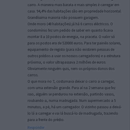
carro. A maneira mais barata e mais simples é carregar em
casa. 94,4% das habitações são em propriedade horizontal.
Grandíssima maioria não possuem garagem.
Onde moro (48 habitações) já há 6 carros eléctricos. O
condomínio fez um pedido de saber em quanto ficava
montar 8 a 10 postos de energia, na praceta. O valor só
para os postos era de 520000 euros. Para ter painéis solares,
equipamento de registo (para não existirem pessoas de
outros prédios a usar os nossos carregadores) e a estrutura
próxima, o valor ultrapassava 2 milhões de euros.
Obviamente ninguém quis, nem os próprios donos dos
carros.
O que mora no 7, costumava deixar o carro a carregar,
com uma extensão grande. Para aí na 2 semana que fez
isso, alguém se pendurou na extensão, partindo vasos,
roubando-a, numa madrugada. Num supermercado a 5
minutos, a pé, há um carregador. O vizinho passou a deixá-
lo lá a carregar e vai lá buscá-lo de madrugada, trazendo
para a frente do prédio.
Responder