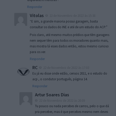
Responder
Vitolas
22 de Novembro de 2022 às 15:38
“E sim, a grande maioria possui garagem, basta
consultar os dados do INE e até de um estudo do ACP.”
Pois claro, até mesmo muitos prédios que têm garagens
nem sequer têm para todos os moradores quanto mais,
mas mostra lá esses dados então, estou mesmo curioso
para os ver.
Responder
RC
22 de Novembro de 2022 às 17:03
Eu já eu disse onde estão, censos 2011, e o estudo do
acp , o condutor português, página 14.
Responder
Artur Soares Dias
22 de Novembro de 2022 às 20:09
Tu pouco ou nada percebes de carros, pelo o que dá
pra perceber, mas é que percebes mesmo nem deves