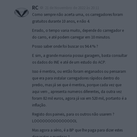
RC
21 de Novembro de 2022 às 20:11
Como sempre não acerta uma, os carregadores foram
gratuitos durante 10 anos, e não 4.
Errado, o tempo varia muito, depende do carregador e
do carro, e até podem carregar em 10 minutos.
Posso saber onde foi buscar os 94.4 % ?
E sim, a grande maioria possui garagem, basta consultar
os dados do INE e até de um estudo do ACP.
Isso é mentira, ou então foram enganados ou pensaram
que era para instalar carregadores rápidos dentro do
predio, mas já sei que é mentira, porque cada vez que
aqui vem , apresenta numeros diferentes, da outra vez
foram 82 mil euros, agora já vai em 520 mil, portanto é a
inflação.
Registo dos paineis, para os outros não usarem ?
LOOOOOOOOOOOOOOOL
Mas agora a sério, é a BP que lhe paga para dizer estes
disparates e mentiras ?