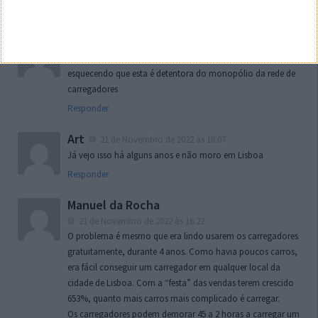
Responder
abelmartins
21 de Novembro de 2022 às 16:01
de notar o péssimo serviço que a Mobie presta. nao
esquecendo que esta é detentora do monopólio da rede de
carregadores
Responder
Art
21 de Novembro de 2022 às 16:07
Já vejo isso há alguns anos e não moro em Lisboa
Responder
Manuel da Rocha
21 de Novembro de 2022 às 16:22
O problema é mesmo que era lindo usarem os carregadores
gratuitamente, durante 4 anos. Como havia poucos carros,
era fácil conseguir um carregador em qualquer local da
cidade de Lisboa. Com a “festa” das vendas terem crescido
653%, quanto mais carros mais complicado é carregar.
Os carregadores podem demorar 45 a 2 horas a carregar um