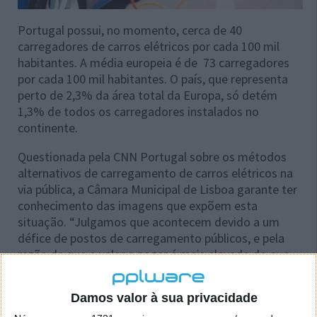
Portugal possui, no momento, cerca de 40
carregadores de carros elétricos por cada 100 mil
habitantes. A média europeia é de 73 carregadores
por cada 100 mil habitantes.
O país, que representa
perto de 2,3% da área total da Europa, só detém
1,3% de todos os carregadores instalados no
continente.
Questionada pela CNN Portugal sobre os métodos
alternativos de carregamento de carros elétricos na
via pública, a Câmara Municipal de Lisboa garante ter
conhecimento das imagens que expõem esta
situação. “Julgamos que acontecem devido a um
défice de postos de carregamento públicos, e pela
razão de que o valor a pagar é mais elevado do que
carregar em casa”.
Damos valor à sua privacidade