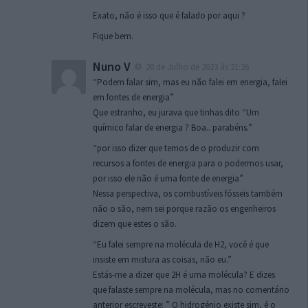
Exato, não é isso que é falado por aqui ?
Fique bem.
Nuno V
20 de Julho de 2023 às 21:26
“Podem falar sim, mas eu não falei em energia, falei
em fontes de energia”
Que estranho, eu jurava que tinhas dito “Um
químico falar de energia ? Boa.. parabéns.”
“por isso dizer que temos de o produzir com
recursos a fontes de energia para o podermos usar,
por isso ele não é uma fonte de energia”
Nessa perspectiva, os combustíveis fósseis também
não o são, nem sei porque razão os engenheiros
dizem que estes o são.
“Eu falei sempre na molécula de H2, você é que
insiste em mistura as coisas, não eu.”
Estás-me a dizer que 2H é uma molécula? E dizes
que falaste sempre na molécula, mas no comentário
anterior escreveste: ” O hidrogénio existe sim, é o