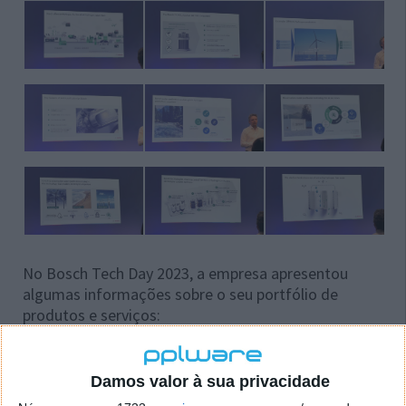
No Bosch Tech Day 2023, a empresa apresentou
algumas informações sobre o seu portfólio de
produtos e serviços:
Pilha PEM
– hidrogénio para transporte com
impacto neutro no clima
Damos valor à sua privacidade
Vida útil das células de combustível PEM
–