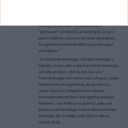
constituinte é hidrogénio. Se é a segunda estás
errado, não leste o artigo que coloquei? Eu coloco
um excerto “Hydrogen is steadily being formed in the
atmosphere in various ways while at the same rate it
is being lost, so that it is maintained as a
“permanent” constituent, amounting to about 1
part in 10,000 by volume in the lower atmosphere,
though there is extremely little if any in the upper
atmosphere. “
“Eu disse fonte de energia, não falei de energia e
trabalho. Se não sabe o que é uma fonte de energia,
consulte um físico, não eu, que não sou/”
Fonte de energia é um termo mais coloquial, usado
muitas vezes nas engenharias, do que técnico,
usado com pouca frequência nas ciências,
nomeadamente em física. Este significa qualquer
fenómeno, seja ele físico ou químico, pela qual
possamos extrair energia. Formas típicas de fontes
de energia são a energia solar, hídrica, eólica,
nuclear, fóssil,…