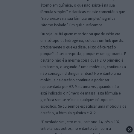
átomo em química, o que não existe é na sua
fórmula simples” e clarificaste neste comentário que
“não existe é na sua fórmula simples” significa
“átomo isolado”. Em quê que ficamos.
Ou seja, eu fui quem mencionou que deutério era
um isótopo de hidrogénio, colocas um link que diz
precisamente o que eu disse, e isto dá-te razão
porque? Já sei a resposta, porque és um ignorante. E
deutério não é a mesma coisa que H2. O primeiro é
um átomo, o segundo é uma molécula, continuas a
não conseguir distinguir ambas? No entanto uma
molécula de deutério continua a poder ser
representada por H2. Mais uma vez, quando não
está indicado o número de massa, esta fórmula é
genérica sem se referir a qualquer isótopo em
específico. Se quisermos especificar uma molécula de
deutério, a fórmula química é 2H2.
“É verdade sim, erro meu, carbono-14, césio-137,
entre tantos outros, no entanto vêm com a