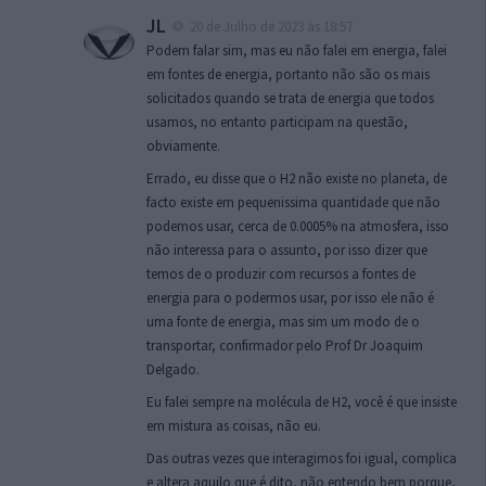
JL
20 de Julho de 2023 às 18:57
Podem falar sim, mas eu não falei em energia, falei
em fontes de energia, portanto não são os mais
solicitados quando se trata de energia que todos
usamos, no entanto participam na questão,
obviamente.
Errado, eu disse que o H2 não existe no planeta, de
facto existe em pequenissima quantidade que não
podemos usar, cerca de 0.0005% na atmosfera, isso
não interessa para o assunto, por isso dizer que
temos de o produzir com recursos a fontes de
energia para o podermos usar, por isso ele não é
uma fonte de energia, mas sim um modo de o
transportar, confirmador pelo Prof Dr Joaquim
Delgado.
Eu falei sempre na molécula de H2, você é que insiste
em mistura as coisas, não eu.
Das outras vezes que interagimos foi igual, complica
e altera aquilo que é dito, não entendo bem porque,