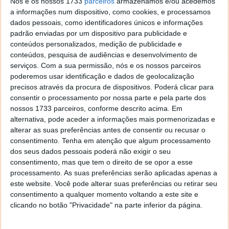
Nós e os nossos 1733
parceiros
armazenamos e/ou acedemos
soluções antienvelhecimento
a informações num dispositivo, como cookies, e processamos
Motor a hidrogénio
– base comprovada, mas
dados pessoais, como identificadores únicos e informações
neutralidade de carbono em operação
padrão enviadas por um dispositivo para publicidade e
conteúdos personalizados, medição de publicidade e
Depósito de hidrogéni
o – solução inovadora que
conteúdos, pesquisa de audiências e desenvolvimento de
economiza espaço para veículos ligeiros
serviços.
Com a sua permissão, nós e os nossos parceiros
IVECO Heavy Duty FCEV
– camião movido a
poderemos usar identificação e dados de geolocalização
hidrogénio para a Europa
precisos através da procura de dispositivos. Poderá clicar para
eDistance Truck
– tecnologia Bosch para
consentir o processamento por nossa parte e pela parte dos
camiões com impacto neutro no clima
nossos 1733 parceiros, conforme descrito acima. Em
alternativa, pode aceder a informações mais pormenorizadas e
Estações de abastecimento de hidrogénio
-
alterar as suas preferências antes de consentir ou recusar o
soluções de acionamento para comprimir H2
consentimento.
Tenha em atenção que algum processamento
Módulo de pilha e eletrólise inteligente
–
dos seus dados pessoais poderá não exigir o seu
Tecnologia para eletrolisadores H2
consentimento, mas que tem o direito de se opor a esse
Sistema de célula de combustível de óxido
processamento. As suas preferências serão aplicadas apenas a
sólido
- geração de energia impulsionada pela
este website. Você pode alterar suas preferências ou retirar seu
consentimento a qualquer momento voltando a este site e
procura
clicando no botão "Privacidade" na parte inferior da página.
Reciclagem de platina de pilhas de células de
combustível