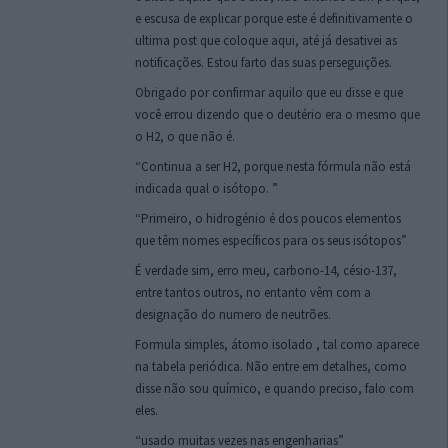
e escusa de explicar porque este é definitivamente o
ultima post que coloque aqui, até já desativei as
notificações. Estou farto das suas perseguições.
Obrigado por confirmar aquilo que eu disse e que
você errou dizendo que o deutério era o mesmo que
o H2, o que não é.
“Continua a ser H2, porque nesta fórmula não está
indicada qual o isótopo. ”
“Primeiro, o hidrogénio é dos poucos elementos
que têm nomes específicos para os seus isótopos”
É verdade sim, erro meu, carbono-14, césio-137,
entre tantos outros, no entanto vêm com a
designação do numero de neutrões.
Formula simples, átomo isolado , tal como aparece
na tabela periódica. Não entre em detalhes, como
disse não sou químico, e quando preciso, falo com
eles.
“usado muitas vezes nas engenharias”