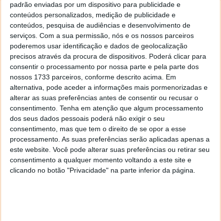
padrão enviadas por um dispositivo para publicidade e
O resultado pode incluir:
conteúdos personalizados, medição de publicidade e
conteúdos, pesquisa de audiências e desenvolvimento de
Válvulas empenadas;
serviços.
Com a sua permissão, nós e os nossos parceiros
poderemos usar identificação e dados de geolocalização
Pistões danificados;
precisos através da procura de dispositivos. Poderá clicar para
Cabeça do motor destruída;
consentir o processamento por nossa parte e pela parte dos
Necessidade de reconstrução completa do
nossos 1733 parceiros, conforme descrito acima. Em
motor.
alternativa, pode aceder a informações mais pormenorizadas e
alterar as suas preferências antes de consentir ou recusar o
Em situações mais graves, o custo da reparação
consentimento.
Tenha em atenção que algum processamento
pode ultrapassar vários milhares de euros, tornando
dos seus dados pessoais poderá não exigir o seu
economicamente inviável a recuperação do veículo.
consentimento, mas que tem o direito de se opor a esse
processamento. As suas preferências serão aplicadas apenas a
Em Portugal, a substituição da correia de
este website. Você pode alterar suas preferências ou retirar seu
distribuição pode custar entre 250 e 500 euros em
consentimento a qualquer momento voltando a este site e
veículos mais comuns.Em modelos premium ou
clicando no botão "Privacidade" na parte inferior da página.
motores mais complexos, o valor pode ultrapassar os
1000 euros.
Poupar algumas centenas de euros adiando a