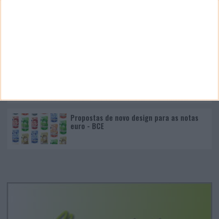
Nano Banana 2 chegou ao Google Earth para criar
imagens realistas com IA
Google Pixel 11 Pro - The Next Obvious
Move
Propostas de novo design para as notas
euro - BCE