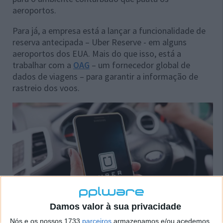
aeroportos.
Para já, a empresa está a lançar a funcionalidade de
reserva antecipada – Uber Reserve - em alguns
aeroportos dos EUA. Mais do que isso, está a
trabalhar com a
OAG
– um fornecedor global de
dados de viagens – para garantir a informação de
rastreio dos voos.
Damos valor à sua privacidade
Nós e os nossos 1733
parceiros
armazenamos e/ou acedemos