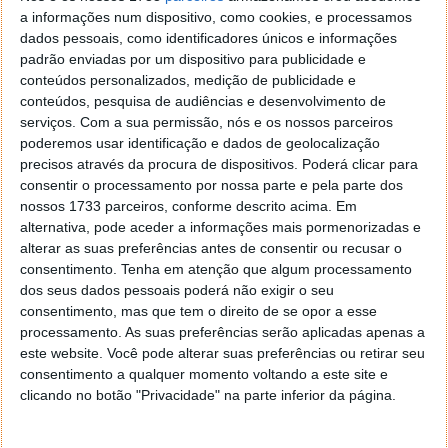
Serviço cada vez mais adaptado às
a informações num dispositivo, como cookies, e processamos
dados pessoais, como identificadores únicos e informações
necessidades dos clientes
padrão enviadas por um dispositivo para publicidade e
conteúdos personalizados, medição de publicidade e
Adaptando a oferta à imprevisibilidade das viagens
conteúdos, pesquisa de audiências e desenvolvimento de
de avião, a Uber oferece 60 minutos de tempo de
serviços.
Com a sua permissão, nós e os nossos parceiros
espera sem quaisquer custos adicionais. Assim, se
poderemos usar identificação e dados de geolocalização
houver atrasos, o cliente não será cobrado.
precisos através da procura de dispositivos. Poderá clicar para
consentir o processamento por nossa parte e pela parte dos
O Uber Reserve é exclusivo dos clientes Uber Black e
nossos 1733 parceiros, conforme descrito acima. Em
Uber Black SUV e apenas está disponível em alguns
alternativa, pode aceder a informações mais pormenorizadas e
alterar as suas preferências antes de consentir ou recusar o
aeroportos nos EUA.
consentimento.
Tenha em atenção que algum processamento
dos seus dados pessoais poderá não exigir o seu
Para aqueles que pretendem pedir boleia apenas
consentimento, mas que tem o direito de se opor a esse
depois de aterrar, a Uber disponibiliza a
processamento. As suas preferências serão aplicadas apenas a
funcionalidade Ready When You Are, que permite aos
este website. Você pode alterar suas preferências ou retirar seu
clientes escolherem ser recolhidos em 20 minutos, 10
consentimento a qualquer momento voltando a este site e
minutos, ou logo que possível. Por sua vez, esta
clicando no botão "Privacidade" na parte inferior da página.
funcionalidade da Uber está atualmente em
funcionamento em seis aeroportos.