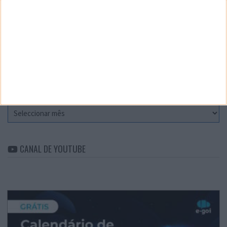
Teste a velocidade da sua Internet
CATEGORIAS
Categorias
ARQUIVO
Arquivo
CANAL DE YOUTUBE