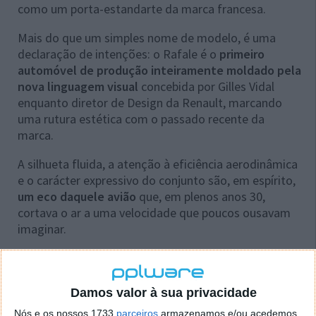
como um porta-estandarte da marca francesa.
Mais do que um simples nome de modelo, é uma
declaração de intenções: o Rafale é o
primeiro
automóvel de produção inteiramente moldado pela
nova linguagem visual
concebida por Gilles Vidal
enquanto diretor de Design da Renault, marcando
uma rutura estética com o passado recente da
marca.
A silhueta fluida, a atenção à eficiência aerodinâmica
e o carácter expressivo do conjunto são, em espírito,
um
eco daquele avião
que, em plenos anos 30,
cortava o ar a uma velocidade que poucos ousavam
imaginar.
Damos valor à sua privacidade
Nós e os nossos 1733
parceiros
armazenamos e/ou acedemos