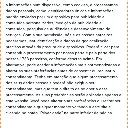
a informações num dispositivo, como cookies, e processamos
dados pessoais, como identificadores únicos e informações
padrão enviadas por um dispositivo para publicidade e
conteúdos personalizados, medição de publicidade e
conteúdos, pesquisa de audiências e desenvolvimento de
serviços.
Com a sua permissão, nós e os nossos parceiros
poderemos usar identificação e dados de geolocalização
Em 1934, o Caudron-Renault Rafale entrou para a
precisos através da procura de dispositivos. Poderá clicar para
história da aviação ao atingir a
velocidade recorde
consentir o processamento por nossa parte e pela parte dos
de 445 km/h
, tornando-se um símbolo de engenharia
nossos 1733 parceiros, conforme descrito acima. Em
audaciosa e ambição aeronáutica.
alternativa, pode aceder a informações mais pormenorizadas e
alterar as suas preferências antes de consentir ou recusar o
Na altura, o avião de corrida representava
o que
consentimento.
Tenha em atenção que algum processamento
dos seus dados pessoais poderá não exigir o seu
havia de mais avançado
na relação entre leveza,
consentimento, mas que tem o direito de se opor a esse
potência e aerodinâmica, valores que a Renault quis
processamento. As suas preferências serão aplicadas apenas a
resgatar e transpor
para o universo automóvel
este website. Você pode alterar suas preferências ou retirar seu
quase um século depois, por via do SUV-coupé, que
consentimento a qualquer momento voltando a este site e
conduzimos aqui
.
clicando no botão "Privacidade" na parte inferior da página.
Em breve, o
making of
do Caudron Rafale