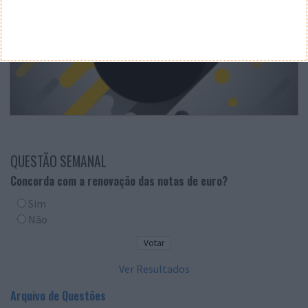
QUESTÃO SEMANAL
Concorda com a renovação das notas de euro?
Sim
Não
Ver Resultados
Arquivo de Questões