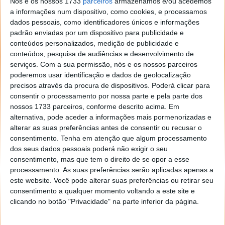
Nós e os nossos 1733
parceiros
armazenamos e/ou acedemos
Atenção aos assaltos a veículos na época balnear!
a informações num dispositivo, como cookies, e processamos
Saiba como se proteger
dados pessoais, como identificadores únicos e informações
padrão enviadas por um dispositivo para publicidade e
conteúdos personalizados, medição de publicidade e
conteúdos, pesquisa de audiências e desenvolvimento de
serviços.
Com a sua permissão, nós e os nossos parceiros
poderemos usar identificação e dados de geolocalização
precisos através da procura de dispositivos. Poderá clicar para
consentir o processamento por nossa parte e pela parte dos
nossos 1733 parceiros, conforme descrito acima. Em
alternativa, pode aceder a informações mais pormenorizadas e
alterar as suas preferências antes de consentir ou recusar o
consentimento.
Tenha em atenção que algum processamento
dos seus dados pessoais poderá não exigir o seu
consentimento, mas que tem o direito de se opor a esse
Comentários
30
processamento. As suas preferências serão aplicadas apenas a
este website. Você pode alterar suas preferências ou retirar seu
consentimento a qualquer momento voltando a este site e
Alfie
21 de Maio de 2026 às 12:26
clicando no botão "Privacidade" na parte inferior da página.
Até pensei que o Luís tivesse ensandecido. Ia já aproveitar.
Afinal é em Malta, que alívio para os Tugas.