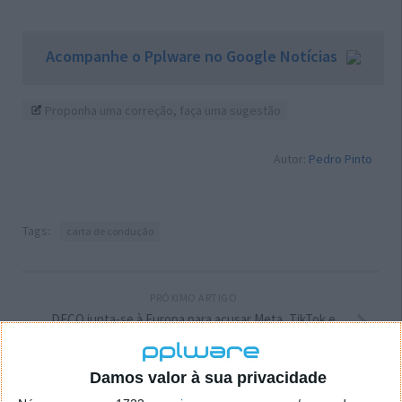
Acompanhe o Pplware no Google Notícias
Proponha uma correção, faça uma sugestão
Autor:
Pedro Pinto
Tags:
carta de condução
PRÓXIMO ARTIGO
DECO junta-se à Europa para acusar Meta, TikTok e
Google por burlas financeiras
Damos valor à sua privacidade
ARTIGO ANTERIOR