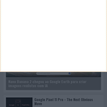
CANAL DE YOUTUBE
Nano Banana 2 chegou ao Google Earth para criar
imagens realistas com IA
Google Pixel 11 Pro - The Next Obvious
Move