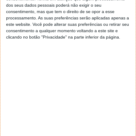
Acompanhe o Pplware no Google Notícias
dos seus dados pessoais poderá não exigir o seu
consentimento, mas que tem o direito de se opor a esse
processamento. As suas preferências serão aplicadas apenas a
Proponha uma correção, faça uma sugestão
este website. Você pode alterar suas preferências ou retirar seu
consentimento a qualquer momento voltando a este site e
clicando no botão "Privacidade" na parte inferior da página.
Autor:
Pedro Simões
Tags:
HP
Microsoft
PC's
windows 10
Windows 11
PRÓXIMO ARTIGO
Uma “brincadeira” obriga voo entre os EUA e Maiorca
a ser interrompido (vídeo)
ARTIGO ANTERIOR
Este hábito de verão é comum e poderia custar-lhe
100 euros