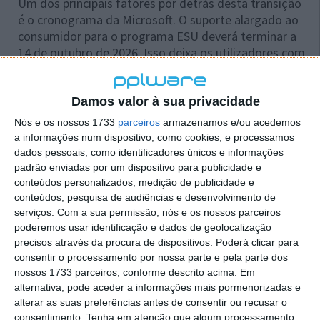
Um dos principais fatores por detrás desta transição
é o cronograma da Microsoft. O suporte alargado ao
consumidor para o programa ESU deverá terminar a
14 de outubro de 2026. Isso deixa os utilizadores com
pouco tempo para atualizar. Além disso, muitos
computadores mais antigos não cumprem os
requisitos técnicos do Windows 11, como o TPM 2.0,
Damos valor à sua privacidade
o que pode obrigar os utilizadores a comprar novas
Nós e os nossos 1733
parceiros
armazenamos e/ou acedemos
máquinas.
a informações num dispositivo, como cookies, e processamos
dados pessoais, como identificadores únicos e informações
Apesar da resistência inicial, a adopção do Windows
padrão enviadas por um dispositivo para publicidade e
11 continua a crescer. A Microsoft afirma que o seu
conteúdos personalizados, medição de publicidade e
sistema operativo mais recente alcançou taxas de
conteúdos, pesquisa de audiências e desenvolvimento de
adoção mais rápidas do que o Windows 10 na sua
serviços.
Com a sua permissão, nós e os nossos parceiros
poderemos usar identificação e dados de geolocalização
fase inicial. Isto embora os dados da HP mostrem
precisos através da procura de dispositivos. Poderá clicar para
que a transição ainda está longe de estar concluída.
consentir o processamento por nossa parte e pela parte dos
nossos 1733 parceiros, conforme descrito acima. Em
alternativa, pode aceder a informações mais pormenorizadas e
alterar as suas preferências antes de consentir ou recusar o
consentimento.
Tenha em atenção que algum processamento