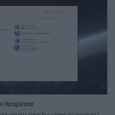
ai desaparecer
dar com esta alteração e o Painel de Controlo está