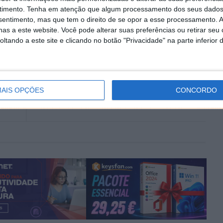
Autor:
Pedro Simões
timento.
Tenha em atenção que algum processamento dos seus dados
nsentimento, mas que tem o direito de se opor a esse processamento. A
as a este website. Você pode alterar suas preferências ou retirar seu
tando a este site e clicando no botão "Privacidade" na parte inferior 
Windows
PRÓXIMO ARTIGO
e já
Deixou o telemóvel para ser reparado numa loja
AIS OPÇÕES
CONCORDO
e os funcionários transferiram 5.000 euros