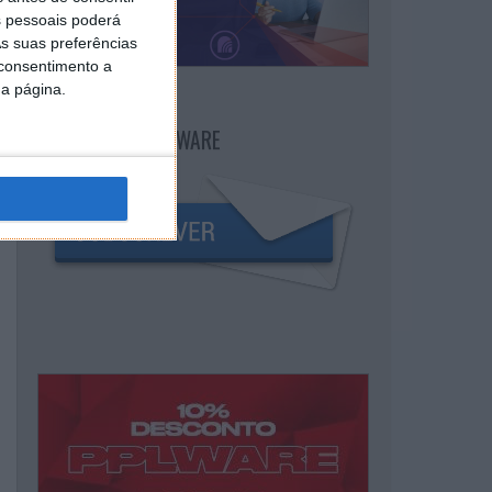
 pessoais poderá
s suas preferências
 consentimento a
da página.
NEWSLETTER PPLWARE