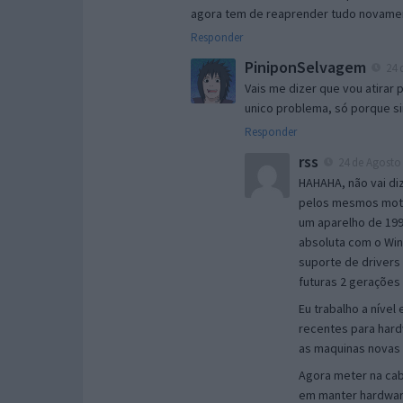
agora tem de reaprender tudo novam
Responder
PiniponSelvagem
24 
Vais me dizer que vou atirar
unico problema, só porque s
Responder
rss
24 de Agosto 
HAHAHA, não vai diz
pelos mesmos motiv
um aparelho de 199
absoluta com o Win
suporte de drivers
futuras 2 geraçõe
Eu trabalho a nível
recentes para hard
as maquinas novas q
Agora meter na cab
em manter hardware