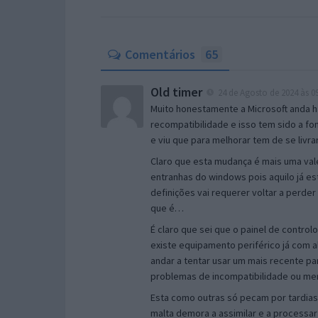
Comentários
65
Old timer
24 de Agosto de 2024 às 0
Muito honestamente a Microsoft anda h
recompatibilidade e isso tem sido a f
e viu que para melhorar tem de se livra
Claro que esta mudança é mais uma val
entranhas do windows pois aquilo já e
definições vai requerer voltar a perd
que é…
É claro que sei que o painel de contro
existe equipamento periférico já com 
andar a tentar usar um mais recente pa
problemas de incompatibilidade ou me
Esta como outras só pecam por tardias
malta demora a assimilar e a processa