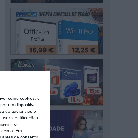
vo, como cookies, e
por um dispositivo
sa de audiências e
usar identificação e
nsentir o
o acima. Em
s antes de consentir