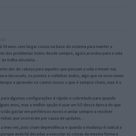
9:50
á 39 anos sem largar coisas na base do sistema para manter a
onte dos problemas todos desde sempre, agora acordou para a vida
r da tralha obsoleta…
ente dor de cabeça para aqueles que passam a vida a mexer nas
stava decorado, os pontos e voltinhas todos, algo que no novo menu
er tempo a aprender os cantos novos o que é sempre chato, mas é o
lo para algumas configurações é rápido e sobretudo para quando
alguns anos, mas a melhor opção é usar um SO dessa época do que
ra não gastar em periféricos novos e andar sempre a resolver
rrinhas que ocorreram por causa de updates…
 a meu ver, pois criam dependência e quando a mudança é radical a
r porque anda há decadas a executar as coisas da mesma forma e