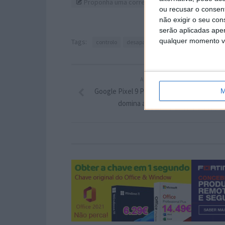
Proponha uma correção, faça uma sugestão
ou recusar o consen
não exigir o seu co
serão aplicadas apen
qualquer momento vol
Tags:
controlo
desaparecer
Microsoft
Painel
ARTIGO ANTERIOR
Google Pixel 9 Pro XL: Ainda agora chegou 
M
domina as tabelas da DXOMark