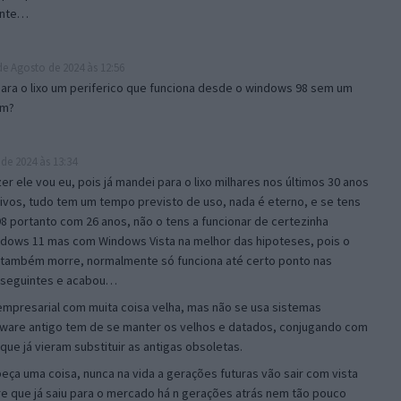
ente…
de Agosto de 2024 às 12:56
 para o lixo um periferico que funciona desde o windows 98 sem um
im?
de 2024 às 13:34
er ele vou eu, pois já mandei para o lixo milhares nos últimos 30 anos
os, tudo tem um tempo previsto de uso, nada é eterno, e se tens
8 portanto com 26 anos, não o tens a funcionar de certezinha
dows 11 mas com Windows Vista na melhor das hipoteses, pois o
 também morre, normalmente só funciona até certo ponto nas
s seguintes e acabou…
 empresarial com muita coisa velha, mas não se usa sistemas
ware antigo tem de se manter os velhos e datados, conjugando com
ue já vieram substituir as antigas obsoletas.
eça uma coisa, nunca na vida a gerações futuras vão sair com vista
 que já saiu para o mercado há n gerações atrás nem tão pouco