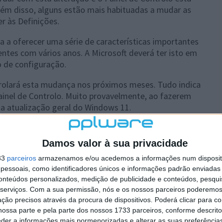
Além disso, alguns estão mais habituadas a mudar as
r às Definições.
a a oferecer uma série de características importantes
entes com vários anos. A Microsoft deverá ter isto em
 de configuração.
nrolará esta mudança nos próximos meses. Tudo indica
ainel de Controlo. Muito provavelmente, ao fazerem
ma atualização geral do Windows 11.
Damos valor à sua privacidade
 artigo tem mais de um ano
33
parceiros
armazenamos e/ou acedemos a informações num dispositi
essoais, como identificadores únicos e informações padrão enviadas 
conteúdos personalizados, medição de publicidade e conteúdos, pesqui
serviços.
Com a sua permissão, nós e os nossos parceiros poderemos 
plware no Google Notícias
ção precisos através da procura de dispositivos. Poderá clicar para co
ossa parte e pela parte dos nossos 1733 parceiros, conforme descrit
eder a informações mais pormenorizadas e alterar as suas preferência