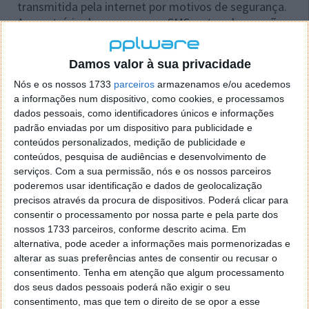
transmitida pela internet por motivos de segurança.
Ao contrário das mensagens SMS, estas chaves não
podem ser intercetadas. A Microsoft não vai
desativar a autenticação por SMS de um dia para o
Damos valor à sua privacidade
outro. Anunciou uma transição gradual para as
alternativas que está a promover.
Nós e os nossos 1733
parceiros
armazenamos e/ou acedemos
a informações num dispositivo, como cookies, e processamos
dados pessoais, como identificadores únicos e informações
padrão enviadas por um dispositivo para publicidade e
conteúdos personalizados, medição de publicidade e
conteúdos, pesquisa de audiências e desenvolvimento de
serviços.
Com a sua permissão, nós e os nossos parceiros
poderemos usar identificação e dados de geolocalização
precisos através da procura de dispositivos. Poderá clicar para
consentir o processamento por nossa parte e pela parte dos
nossos 1733 parceiros, conforme descrito acima. Em
alternativa, pode aceder a informações mais pormenorizadas e
alterar as suas preferências antes de consentir ou recusar o
consentimento.
Tenha em atenção que algum processamento
Segurança com app Autenticator da
dos seus dados pessoais poderá não exigir o seu
consentimento, mas que tem o direito de se opor a esse