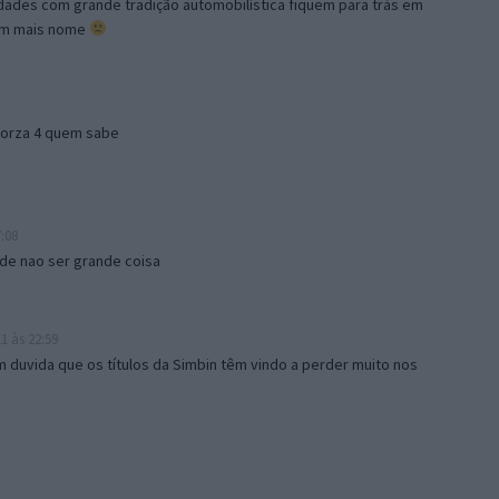
dades com grande tradição automobilística fiquem para trás em
com mais nome
 forza 4 quem sabe
7:08
 de nao ser grande coisa
1 às 22:59
 duvida que os títulos da Simbin têm vindo a perder muito nos