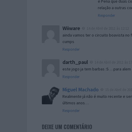
è Pena que duas ci
relação a outras 
Responder
Wiiware
14 de Abril de 2011 às 12:12
ainda vamos ter o circuito boavista no
cumps
Responder
darth_paul
14 de Abril de 2011 às 1
este jogo ja tem barbas :S …para alem
Responder
Miguel Machado
15 de Abril de 201
Realmente já não é muito recente e sem
últimos anos…
Responder
DEIXE UM COMENTÁRIO