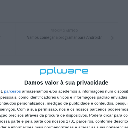
PRÓXIMO ARTIGO
r
Vamos começar a programar para Android?
Damos valor à sua privacidade
31
parceiros
armazenamos e/ou acedemos a informações num dispositi
essoais, como identificadores únicos e informações padrão enviadas 
conteúdos personalizados, medição de publicidade e conteúdos, pesqui
serviços.
Com a sua permissão, nós e os nossos parceiros poderemos 
ção precisos através da procura de dispositivos. Poderá clicar para co
ossa parte e pela parte dos nossos 1731 parceiros, conforme descrit
eder a informações mais pormenorizadas e alterar as suas preferência