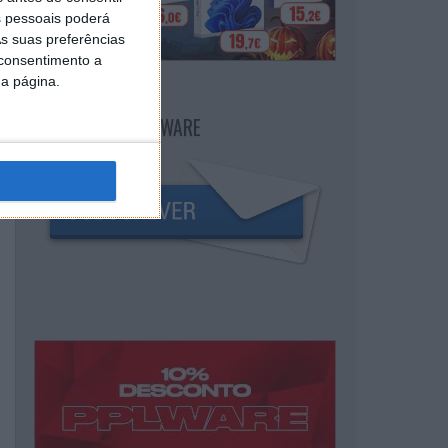
 pessoais poderá
s suas preferências
 consentimento a
da página.
NEWSLETTER PPLWARE