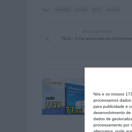
Tags:
Boavista
Circuito
WTCC
xbox 360
ARTIGO ANTERIOR
Flock – O fim anunciado de um browse
Nós e os nossos 17
processamos dados p
para publicidade e 
desenvolvimento de 
dados de geolocaliza
processamento por n
alternativa, pode ac