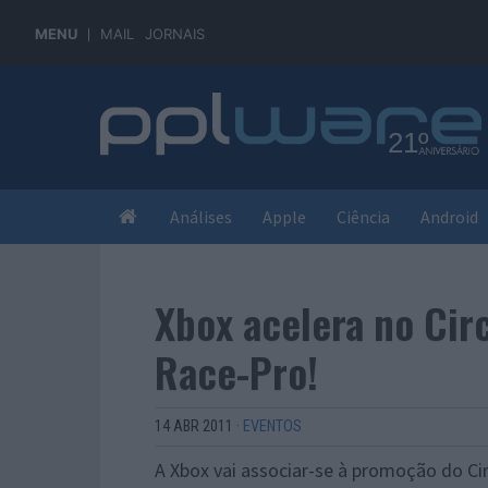
MENU
MAIL
JORNAIS
Análises
Apple
Ciência
Android
Xbox acelera no Cir
Race-Pro!
14 ABR 2011
·
EVENTOS
A Xbox vai associar-se à promoção do Ci