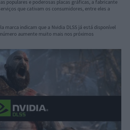
as populares e poderosas placas gráficas, a fabricante
rviços que cativam os consumidores, entre eles a
la marca indicam que a Nvidia DLSS já está disponível
te número aumente muito mais nos próximos