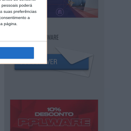
 pessoais poderá
s suas preferências
 consentimento a
da página.
NEWSLETTER PPLWARE