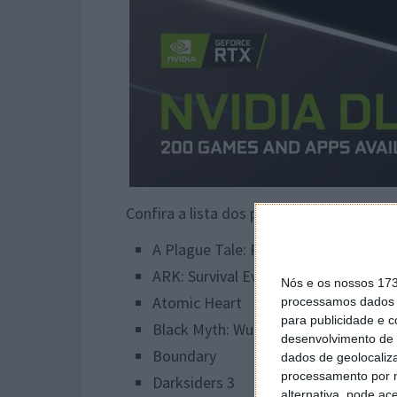
Confira a lista dos próximos jogos que v
A Plague Tale: Requiem
ARK: Survival Evolved
Nós e os nossos 17
Atomic Heart
processamos dados p
para publicidade e 
Black Myth: Wukong
desenvolvimento de 
Boundary
dados de geolocaliza
processamento por n
Darksiders 3
alternativa, pode ac