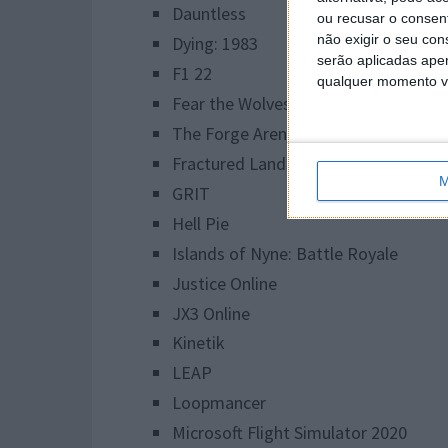
Dauntless
ou recusar o consen
não exigir o seu co
Dying: 1983
serão aplicadas apen
F1 22
qualquer momento vol
Fear the Wolves
The Forge Arena
Fractured Lands
M
GRIT
Hell Pie
Islands of Nyne: Battle Royale
Justice Online
JX3 Online
Kinetik
LEAP
Loopmancer
Microsoft Flight Simulator 2020