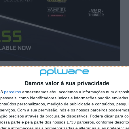
ão receber a tecnologia DLSS da Nvidia:
Damos valor à sua privacidade
33
parceiros
armazenamos e/ou acedemos a informações num dispositi
essoais, como identificadores únicos e informações padrão enviadas 
conteúdos personalizados, medição de publicidade e conteúdos, pesqui
serviços.
Com a sua permissão, nós e os nossos parceiros poderemos 
ção precisos através da procura de dispositivos. Poderá clicar para co
ossa parte e pela parte dos nossos 1733 parceiros, conforme descrit
eder a informações mais pormenorizadas e alterar as suas preferência