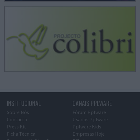
INSTITUCIONAL
CANAIS PPLWARE
Sobre Nós
Fórum Pplware
Contacto
Usados Pplware
Press Kit
Pplware Kids
Ficha Técnica
Empresas Hoje