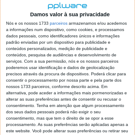
『バイオハザード ヴィレッジ』の全世界
Damos valor à sua privacidade
での累計販売本数が450万本を突破いたしま
した！
Nós e os nossos 1733
parceiros
armazenamos e/ou acedemos
a informações num dispositivo, como cookies, e processamos
奪われた娘を取り戻すため、再び死地へと
dados pessoais, como identificadores únicos e informações
向かうイーサンの物語を引き続きお楽しみ
padrão enviadas por um dispositivo para publicidade e
ください。 そしてまだ未体験の方はバイオ
conteúdos personalizados, medição de publicidade e
村でお待ちしております！
conteúdos, pesquisa de audiências e desenvolvimento de
serviços.
Com a sua permissão, nós e os nossos parceiros
https://t.co/LtTEARa1xQ
#バイオ
#バイオヴ
poderemos usar identificação e dados de geolocalização
ィレッジ
pic.twitter.com/nyVjwpA9RR
precisos através da procura de dispositivos. Poderá clicar para
— バイオハザード(カプコン)
consentir o processamento por nossa parte e pela parte dos
(@BIO_OFFICIAL)
July 8, 2021
nossos 1733 parceiros, conforme descrito acima. Em
alternativa, pode aceder a informações mais pormenorizadas e
Com estes dados, o jogo é então considerado como
alterar as suas preferências antes de consentir ou recusar o
consentimento.
Tenha em atenção que algum processamento
sendo um dos mais fortes lançamentos da primeira
dos seus dados pessoais poderá não exigir o seu
metade de 2021. No entanto, a empresa não revelou
consentimento, mas que tem o direito de se opor a esse
a quantidade de cópias vendidas que corresponde a
processamento. As suas preferências serão aplicadas apenas a
cada uma das plataformas.
este website. Você pode alterar suas preferências ou retirar seu