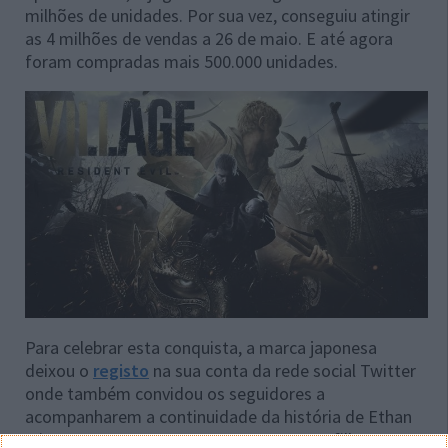
milhões de unidades. Por sua vez, conseguiu atingir
as 4 milhões de vendas a 26 de maio. E até agora
foram compradas mais 500.000 unidades.
Para celebrar esta conquista, a marca japonesa
deixou o
registo
na sua conta da rede social Twitter
onde também convidou os seguidores a
acompanharem a continuidade da história de Ethan
Winters na sua aventura para recuperar a filha.