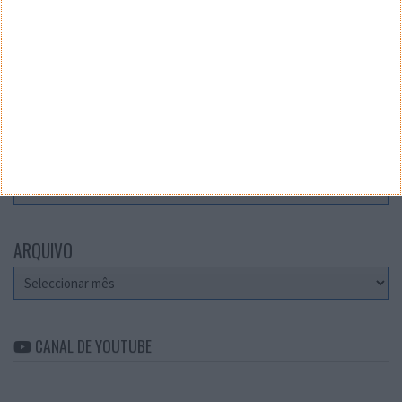
Teste a velocidade da sua Internet
CATEGORIAS
Categorias
ARQUIVO
Arquivo
CANAL DE YOUTUBE