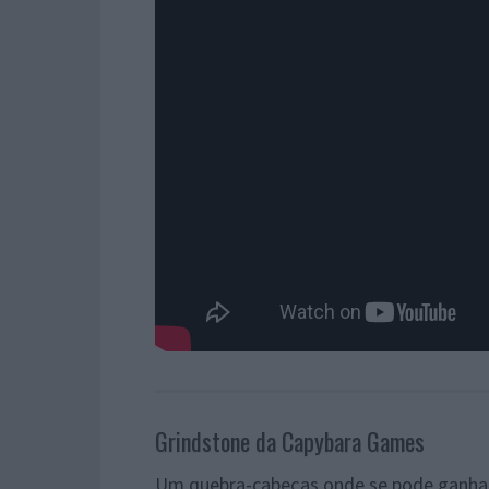
Grindstone da Capybara Games
Um quebra-cabeças onde se pode ganhar 