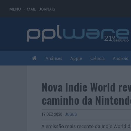
MENU
MAIL
JORNAIS
Análises
Apple
Ciência
Android
Nova Indie World rev
caminho da Nintend
19 DEZ 2020
·
JOGOS
A emissão mais recente da Indie World d