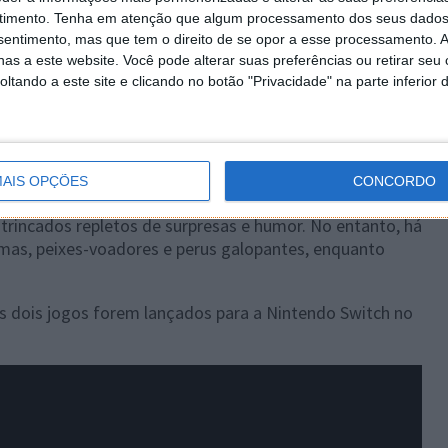
timento.
Tenha em atenção que algum processamento dos seus dados
nsentimento, mas que tem o direito de se opor a esse processamento. A
as a este website. Você pode alterar suas preferências ou retirar seu
tando a este site e clicando no botão "Privacidade" na parte inferior 
ter de abrir caminho através de túneis e cavernas
de sobrevivência que encontrar ao longo do caminho.
AIS OPÇÕES
CONCORDO
trincados repletos de surpresas e humor. No entanto, há
mas, peixes-voadores e perus galopantes, enquanto
os dois jogos forem lançados para a Nintendo Switch no