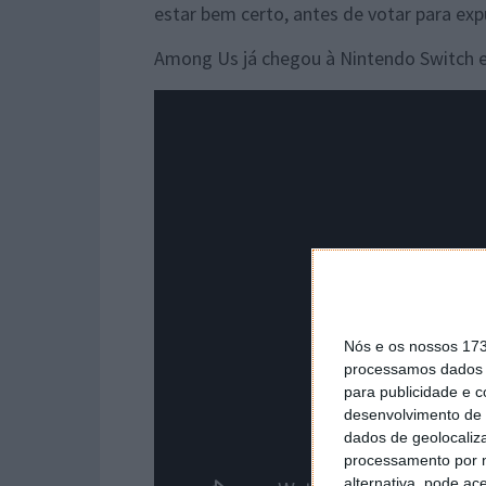
estar bem certo, antes de votar para exp
Among Us já chegou à Nintendo Switch e
Nós e os nossos 17
processamos dados p
para publicidade e 
desenvolvimento de 
dados de geolocaliza
processamento por n
alternativa, pode ac