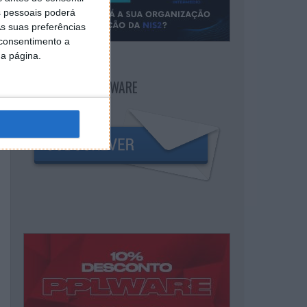
 pessoais poderá
s suas preferências
 consentimento a
da página.
NEWSLETTER PPLWARE