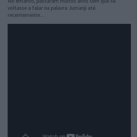
No entanto, passaram muitos anos sem que se
voltasse a falar na palavra Jumanji até
recentemente...