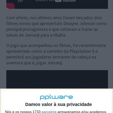
Com efeito, nos últimos anos foram lançados dois
filmes novos que apresentam Dwayne Johnson como
principal protagonista e que voltaram a trazer as
selvas de Jumanji para a ribalta.
O jogo que acompanhou os filmes, foi recentemente
apresentado como a caminho da Playstation 5 e
permitirá aos jogadores entrarem de cabeça na
aventura que é, jogar Jumanji.
Damos valor à sua privacidade
Nós e os nossos 1733
parceiros
armazenamos e/ou acedemos