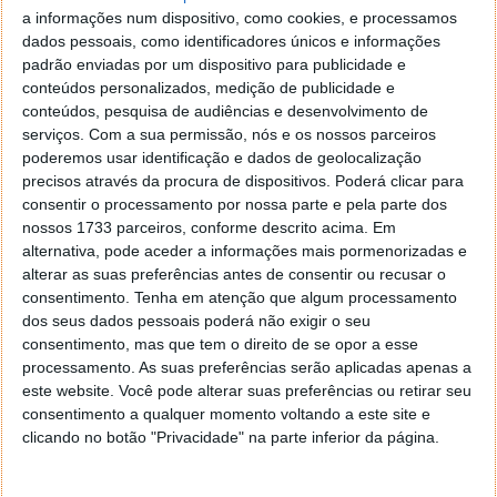
a informações num dispositivo, como cookies, e processamos
dados pessoais, como identificadores únicos e informações
padrão enviadas por um dispositivo para publicidade e
conteúdos personalizados, medição de publicidade e
conteúdos, pesquisa de audiências e desenvolvimento de
serviços.
Com a sua permissão, nós e os nossos parceiros
poderemos usar identificação e dados de geolocalização
precisos através da procura de dispositivos. Poderá clicar para
consentir o processamento por nossa parte e pela parte dos
nossos 1733 parceiros, conforme descrito acima. Em
alternativa, pode aceder a informações mais pormenorizadas e
alterar as suas preferências antes de consentir ou recusar o
Com o objetivo de recolher as Pedras Preciosas que
consentimento.
Tenha em atenção que algum processamento
dos seus dados pessoais poderá não exigir o seu
conseguem salvar o mundo de Jumanji, os jogadores
consentimento, mas que tem o direito de se opor a esse
terão de unir esforços para ultrapassar os desafios
processamento. As suas preferências serão aplicadas apenas a
que lhes surgirão pela frente. Além de se poder jogar
este website. Você pode alterar suas preferências ou retirar seu
offline (com a IA a controlar os restantes
consentimento a qualquer momento voltando a este site e
companheiros de aventura), a aventura pode (e deve)
clicando no botão "Privacidade" na parte inferior da página.
ser partilhada com amigos, seja online ou em split-
screen local.