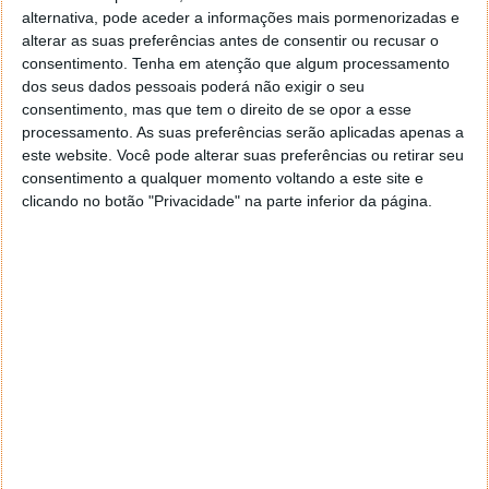
que Counter-Strike 2 terá no mercado dos jogos e se
alternativa, pode aceder a informações mais pormenorizadas e
vai conseguir superar ou não o seu antecessor.
alterar as suas preferências antes de consentir ou recusar o
consentimento.
Tenha em atenção que algum processamento
dos seus dados pessoais poderá não exigir o seu
consentimento, mas que tem o direito de se opor a esse
processamento. As suas preferências serão aplicadas apenas a
Este artigo tem mais de um ano
este website. Você pode alterar suas preferências ou retirar seu
consentimento a qualquer momento voltando a este site e
clicando no botão "Privacidade" na parte inferior da página.
Acompanhe o Pplware no Google Notícias
Proponha uma correção, faça uma sugestão
Autor:
Marisa Pinto
Tags:
Counter-Strike
cs:go
jogo
Steam
Valve