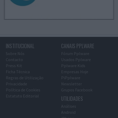
INSTITUCIONAL
CANAIS PPLWARE
Sobre Nós
Fórum Pplware
Contacto
Usados Pplware
Press Kit
Pplware Kids
Ficha Técnica
Empresas Hoje
Regras de Utilização
PiPplware
Privacidade
Newsletter
Política de Cookies
Grupos Facebook
Estatuto Editorial
UTILIDADES
Análises
Android