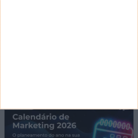
CATEGORIAS
Categorias
ARQUIVO
Arquivo
CANAL DE YOUTUBE