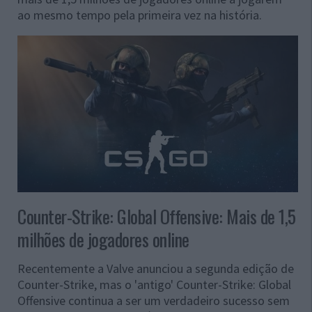
ao mesmo tempo pela primeira vez na história.
Counter-Strike: Global Offensive: Mais de 1,5
milhões de jogadores online
Recentemente a Valve anunciou a segunda edição de
Counter-Strike, mas o 'antigo' Counter-Strike: Global
Offensive continua a ser um verdadeiro sucesso sem