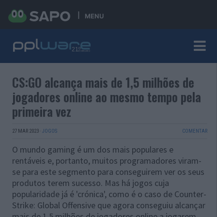
MENU
CS:GO alcança mais de 1,5 milhões de
jogadores online ao mesmo tempo pela
primeira vez
27 MAR 2023
·
JOGOS
COMENTAR
O mundo gaming é um dos mais populares e
rentáveis e, portanto, muitos programadores viram-
se para este segmento para conseguirem ver os seus
produtos terem sucesso. Mas há jogos cuja
popularidade já é 'crónica', como é o caso de Counter-
Strike: Global Offensive que agora conseguiu alcançar
mais de 1,5 milhões de jogadores online a jogarem