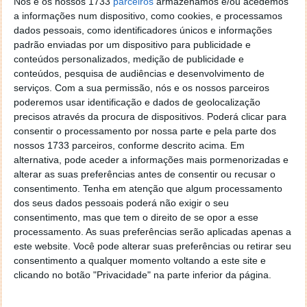
Nós e os nossos 1733
parceiros
armazenamos e/ou acedemos
As missões passam-se então, à vez, na pele de um
a informações num dispositivo, como cookies, e processamos
dos soldados em julgamento e uma das coisas que
dados pessoais, como identificadores únicos e informações
os jogadores mais batidos vão reparar é na sua
padrão enviadas por um dispositivo para publicidade e
mecânica de mini-secções. Resumidamente, o que se
conteúdos personalizados, medição de publicidade e
conteúdos, pesquisa de audiências e desenvolvimento de
passa é que, cada missão com cada um dos
serviços.
Com a sua permissão, nós e os nossos parceiros
personagens está dividido em dezenas de mini-
poderemos usar identificação e dados de geolocalização
secções, que servem como checkpoints no meio da
precisos através da procura de dispositivos. Poderá clicar para
acção e nos intervalos das quais, é colocada a cola
consentir o processamento por nossa parte e pela parte dos
que une todos os pontos, a narrativa.
nossos 1733 parceiros, conforme descrito acima. Em
alternativa, pode aceder a informações mais pormenorizadas e
É precisamente com essa narrativa que todas essas
alterar as suas preferências antes de consentir ou recusar o
mini-secções se vão mantendo unidas e que vão
consentimento.
Tenha em atenção que algum processamento
dando um rumo ao nosso avanço na história e que
dos seus dados pessoais poderá não exigir o seu
consegue também, fazer com que esses intervalos
consentimento, mas que tem o direito de se opor a esse
não sejam demasiado monótonos nem quebrem em
processamento. As suas preferências serão aplicadas apenas a
demasia o ritmo de jogo.
este website. Você pode alterar suas preferências ou retirar seu
consentimento a qualquer momento voltando a este site e
Aliás, uma das outras mais-valias desses checkpoints
clicando no botão "Privacidade" na parte inferior da página.
é precisamente o facto de impedirem grandes
retrocessos na acção, caso se morra.