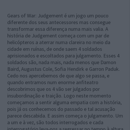
Gears of War: Judgement é um jogo um pouco
diferente dos seus antecessores mas consegue
transformar essa diferença numa mais valia. A
história de Judgement começa com um par de
helicópteros a aterrar numa clareira no meio da
cidade em ruínas, de onde saem 4 soldados
aprisionados e escoltados para julgamento. Esses 4
soldados são, nada mais, nada menos que Damon
Baird, Augustus Cole, Sofia Hendirk e Garron Paduk.
Cedo nos apercebemos de que algo se passa, e
quando entramos num enorme anfiteatro
descobrimos que os 4 vão ser julgados por
insubordinação e traição. Logo neste momento
começamos a sentir alguma empatia com a história,
pois já os conhecemos do passado e tal acusação
parece descabida. E assim começa o julgamento. Um
a um e à vez, são todos interrogados e cada
interrogatório leva-nos a regressar no tempo à altura