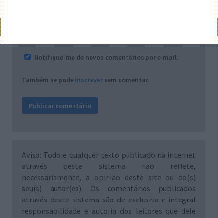
*
*
Nome
Email
Notifique-me de novos comentários por e-mail.
Também se pode
inscrever
sem comentar.
Aviso: Todo e qualquer texto publicado na internet
através deste sistema não reflete,
necessariamente, a opinião deste site ou do(s)
seu(s) autor(es). Os comentários publicados
através deste sistema são de exclusiva e integral
responsabilidade e autoria dos leitores que dele